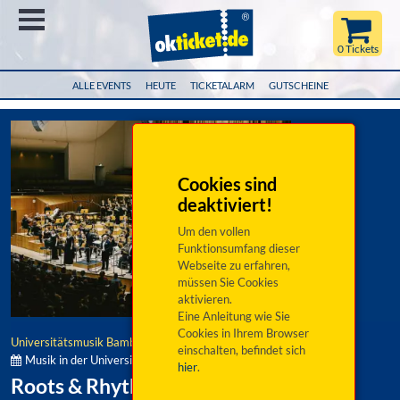
Menü
0 Tickets
ALLE EVENTS
HEUTE
TICKETALARM
GUTSCHEINE
Cookies sind
deaktiviert!
Um den vollen
Funktionsumfang dieser
Webseite zu erfahren,
müssen Sie Cookies
aktivieren.
Eine Anleitung wie Sie
Cookies in Ihrem Browser
Universitätsmusik Bamberg
einschalten, befindet sich
Musik in der Universität Bamberg:
hier
.
Roots & Rhythms