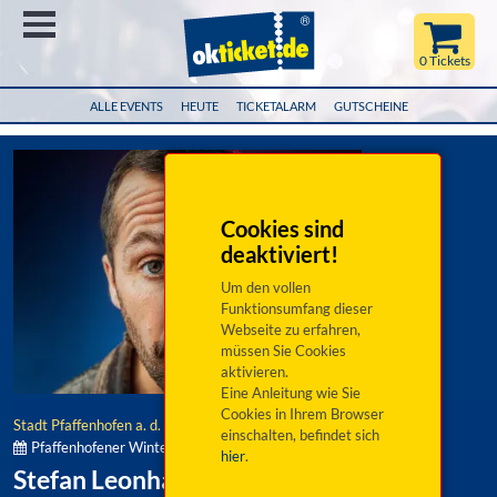
Menü
0 Tickets
ALLE EVENTS
HEUTE
TICKETALARM
GUTSCHEINE
Cookies sind
deaktiviert!
Um den vollen
Funktionsumfang dieser
Webseite zu erfahren,
müssen Sie Cookies
aktivieren.
Eine Anleitung wie Sie
Cookies in Ihrem Browser
Stadt Pfaffenhofen a. d. Ilm
einschalten, befindet sich
Pfaffenhofener Winterbühne:
hier
.
Stefan Leonhardsberger: Herzklopfen