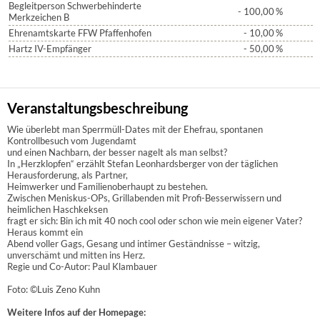
Begleitperson Schwerbehinderte
- 100,00
%
Merkzeichen B
Ehrenamtskarte FFW Pfaffenhofen
- 10,00
%
Hartz IV-Empfänger
- 50,00
%
Veranstaltungsbeschreibung
Wie überlebt man Sperrmüll-Dates mit der Ehefrau, spontanen
Kontrollbesuch vom Jugendamt
und einen Nachbarn, der besser nagelt als man selbst?
In „Herzklopfen“ erzählt Stefan Leonhardsberger von der täglichen
Herausforderung, als Partner,
Heimwerker und Familienoberhaupt zu bestehen.
Zwischen Meniskus-OPs, Grillabenden mit Profi-Besserwissern und
heimlichen Haschkeksen
fragt er sich: Bin ich mit 40 noch cool oder schon wie mein eigener Vater?
Heraus kommt ein
Abend voller Gags, Gesang und intimer Geständnisse – witzig,
unverschämt und mitten ins Herz.
Regie und Co-Autor: Paul Klambauer
Foto: ©Luis Zeno Kuhn
Weitere Infos auf der Homepage: