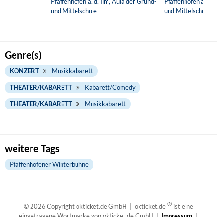
Pfaffenhofen a. d. Ilm, Aula der Grund-
Pfaffenhofen a. d. 
und Mittelschule
und Mittelschule
Genre(s)
KONZERT
Musikkabarett
THEATER/KABARETT
Kabarett/Comedy
THEATER/KABARETT
Musikkabarett
weitere Tags
Pfaffenhofener Winterbühne
®
© 2026 Copyright okticket.de GmbH | okticket.de
ist eine
eingetragene Wortmarke von okticket.de GmbH |
Impressum
|