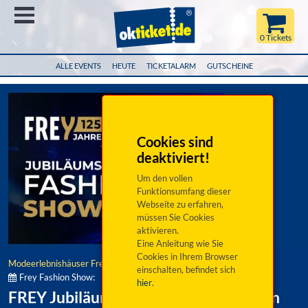
Menü
0 Tickets
ALLE EVENTS
HEUTE
TICKETALARM
GUTSCHEINE
Cookies sind
deaktiviert!
Um den vollen
Funktionsumfang dieser
Webseite zu erfahren,
müssen Sie Cookies
aktivieren.
Eine Anleitung wie Sie
Cookies in Ihrem Browser
Modeerlebnishäuser Frey
einschalten, befindet sich
Frey Fashion Show:
hier
.
FREY Jubiläums Fashion Shows 2026 in