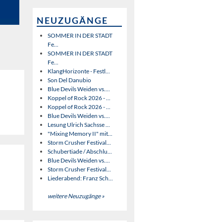
NEUZUGÄNGE
SOMMER IN DER STADT
Fe...
SOMMER IN DER STADT
Fe...
KlangHorizonte - Festl...
Son Del Danubio
Blue Devils Weiden vs....
Koppel of Rock 2026 - ...
Koppel of Rock 2026 - ...
Blue Devils Weiden vs....
Lesung Ulrich Sachsse ...
"Mixing Memory II" mit...
Storm Crusher Festival...
Schubertiade / Abschlu...
Blue Devils Weiden vs....
Storm Crusher Festival...
Liederabend: Franz Sch...
weitere Neuzugänge »