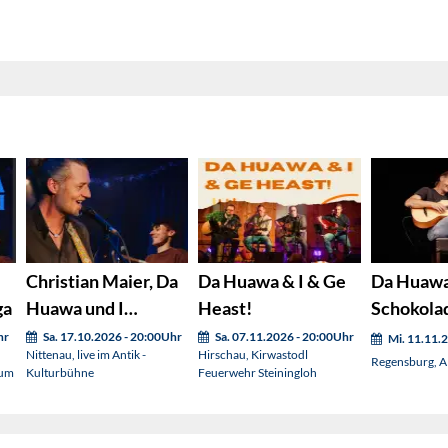
Christian Maier, Da
Da Huawa & I & Ge
Da Huawa 
ga
Huawa und I
Heast!
Schokola
Schokoladenseit‘n
(Nachhol
hr
Sa. 17.10.2026 - 20:00Uhr
Sa. 07.11.2026 - 20:00Uhr
Mi. 11.11.
Nittenau, live im Antik -
Hirschau, Kirwastodl
Regensburg, Al
rum
Kulturbühne
Feuerwehr Steiningloh