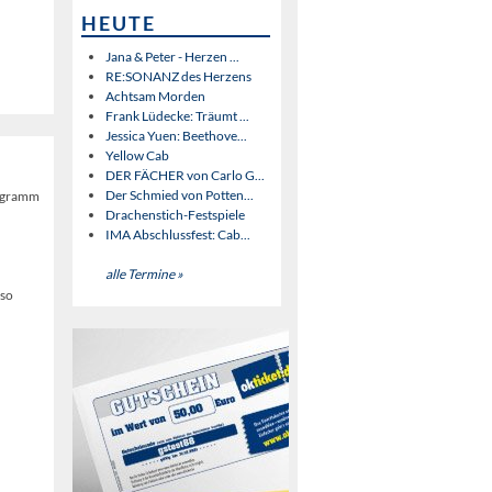
HEUTE
Jana & Peter - Herzen ...
RE:SONANZ des Herzens
Achtsam Morden
Frank Lüdecke: Träumt ...
Jessica Yuen: Beethove...
Yellow Cab
DER FÄCHER von Carlo G...
Der Schmied von Potten...
rogramm
Drachenstich-Festspiele
IMA Abschlussfest: Cab...
alle Termine »
 so