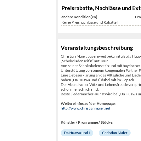
Preisrabatte, Nachlässe und Ext
andere Kondition(en)
Erm
Keine Preisnachlässe und Rabatte!
Veranstaltungsbeschreibung
Christian Maier, bayernweit bekannt als „da Hu
„Schokoladenseit’n“ auf Tour.
Von seiner Schokoladenseit’n und mit bayrischer
Unterstützung von seinem kongenialen Partner Fa
Eine Liebeserklärung an das Alltägliche und Lie
haben „Da Huawa und I“ dabei mit im Gepäck.
Der Abend voller Witz und Lebensfreude verspricht
schön menschlich sind.
Beste Liedermacher-Kunst wird bei „Da Huawa un
Weitere Infos auf der Homepage:
http://www.christianmaier.net
Künstler / Programme / Stücke:
Da Huawa und I
Christian Maier