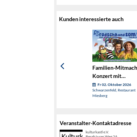
Kunden interessierte auch
Familien-Mitmach
Konzert mit
"Rodscha und Tom
Fr 02. Oktober 2026
Schwarzenfeld, Restaurant
Miesberg
Veranstalter-Kontaktadresse
kulturkastl e.V.
Berghäuser Weg 2A