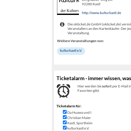
92280 Kastl
http://www.kulturkastl.de
Die okticket.de GmbH (okticket.de) vermit
Veranstalters an den Kartenkäufer. Der je
Veranstaltung.
Weitere Veranstaltungen von:
kulturkastl e.V.
Ticketalarm - immer wissen, was
Hier werden Sie
sofort
per E-Mail i
Favoriten gibt.
Ticketalarm für:
Da Huawa und I
Christian Maier
Kastl, Sportheim
kulturkastl e.V.