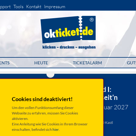
pport
Tools
Kontakt
Impressum
ENTS
HEUTE
TICKETALARM
GUT
kulturkastl e.V.
Da Huawa und I:
Schokoladenseit'n
Cookies sind deaktiviert!
Samstag 30. Januar 2027
Um den vollen Funktionsumfang dieser
Webseite zu erfahren, müssen Sie Cookies
Kastl, Sportheim
aktivieren.
Am Mennersberg 6, 92280 Kastl
Eine Anleitung wie Sie Cookies in Ihrem Browser
einschalten, befindet sich
hier
.
Anfahrt ...