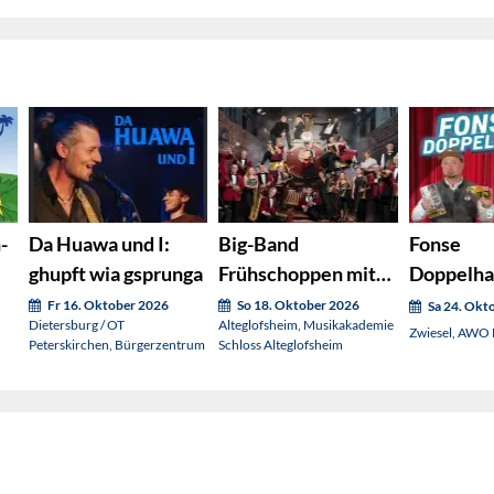
-
Da Huawa und I:
Big-Band
Fonse
ghupft wia gsprunga
Frühschoppen mit
Doppelh
"
Mike´s Music Train
Zum Jam
Fr 16. Oktober 2026
So 18. Oktober 2026
Sa 24. Okt
Dietersburg / OT
Alteglofsheim, Musikakademie
(Nachholtermin)
glangt's n
Zwiesel, AWO 
Peterskirchen, Bürgerzentrum
Schloss Alteglofsheim