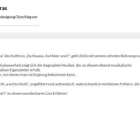
ras
ässigung/Zuschlag um
awa“ des Kulttrios „Da Huawa, da Meier und I“, geht 2026 mit seinem zehnten Bühnenp
 Gelassenheit zeigt sich der begnadete Musiker, der an diesem Abend musikalische
bian Eigenstetter erhält.
der, von denen man nicht genug bekommen kann,
 „a echts Gfuih“, ungefiltert und authentisch, wahrscheinlich mit kleinen Fehlern, die
d I“ zu einem wunderbaren Live Erlebnis!