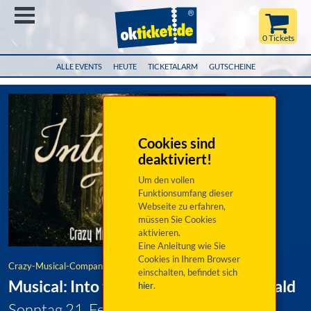
Menü
0 Tickets
ALLE EVENTS
HEUTE
TICKETALARM
GUTSCHEINE
Cookies sind
deaktiviert!
Um den vollen
Funktionsumfang dieser
Webseite zu erfahren,
müssen Sie Cookies
aktivieren.
Eine Anleitung wie Sie
Cookies in Ihrem Browser
Crazy-Musical-Company
einschalten, befindet sich
Musical: Into the Woods - Ab in den Wald
hier
.
Sonntag 21. Februar 2027