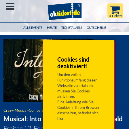
Menü
0 Tickets
ALLE EVENTS
HEUTE
TICKETALARM
GUTSCHEINE
Cookies sind
deaktiviert!
Um den vollen
Funktionsumfang dieser
Webseite zu erfahren,
müssen Sie Cookies
aktivieren.
Eine Anleitung wie Sie
Cookies in Ihrem Browser
Crazy-Musical-Company
einschalten, befindet sich
Musical: Into the Woods - Ab in den Wald
hier
.
Freitag 12. Februar 2027