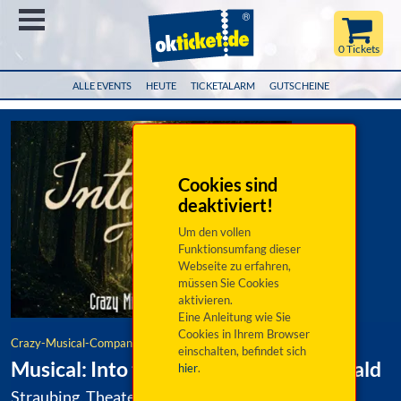
Menü
0 Tickets
ALLE EVENTS
HEUTE
TICKETALARM
GUTSCHEINE
Cookies sind
deaktiviert!
Um den vollen
Funktionsumfang dieser
Webseite zu erfahren,
müssen Sie Cookies
aktivieren.
Eine Anleitung wie Sie
Cookies in Ihrem Browser
Crazy-Musical-Company
einschalten, befindet sich
Musical: Into the Woods - Ab in den Wald
hier
.
Straubing, Theater Am Hagen