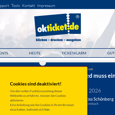
pport
Tools
Kontakt
Impressum
ENTS
HEUTE
TICKETALARM
GUT
Schlossensemble Svenja Kruse
Mein Liebeslied muss ei
Walzer sein
Cookies sind deaktiviert!
Samstag 11. Juli 2026
Um den vollen Funktionsumfang dieser
Webseite zu erfahren, müssen Sie Cookies
Wenzenbach, Schloss Schönberg
aktivieren.
Am Schloss 2, 93173 Wenzenbach
Eine Anleitung wie Sie Cookies in Ihrem Browser
einschalten, befindet sich
hier
.
Anfahrt ...