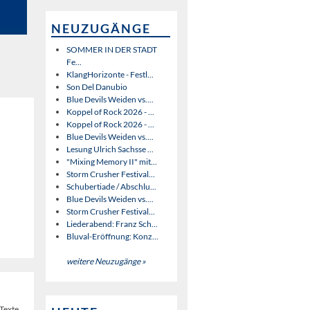
NEUZUGÄNGE
SOMMER IN DER STADT
Fe...
KlangHorizonte - Festl...
Son Del Danubio
Blue Devils Weiden vs....
Koppel of Rock 2026 - ...
Koppel of Rock 2026 - ...
Blue Devils Weiden vs....
Lesung Ulrich Sachsse ...
"Mixing Memory II" mit...
Storm Crusher Festival...
Schubertiade / Abschlu...
Blue Devils Weiden vs....
Storm Crusher Festival...
Liederabend: Franz Sch...
Bluval-Eröffnung: Konz...
weitere Neuzugänge »
Texte