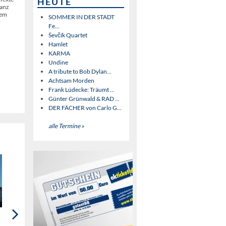
HEUTE
ganz
nem
SOMMER IN DER STADT
r
Fe...
Ševčík Quartet
Hamlet
KARMA
Undine
A tribute to Bob Dylan...
Achtsam Morden
Frank Lüdecke: Träumt ...
Günter Grünwald & RAD ...
DER FÄCHER von Carlo G...
alle Termine »
Spatzen-Quartett in
Barbari Bavarii: