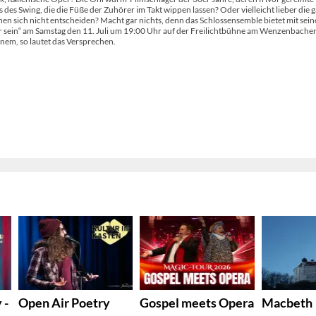
des Swing, die die Füße der Zuhörer im Takt wippen lassen? Oder vielleicht lieber die 
n sich nicht entscheiden? Macht gar nichts, denn das Schlossensemble bietet mit sei
 sein“ am Samstag den 11. Juli um 19:00 Uhr auf der Freilichtbühne am Wenzenbache
inem, so lautet das Versprechen.
-
Open Air Poetry
Gospel meets Opera
Macbeth