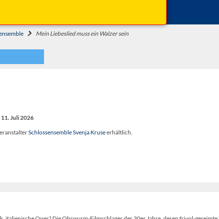
Beginn: 19:00 Uhr
Einlass: 18:30 Uhr
sensemble
Mein Liebeslied muss ein Walzer sein
11. Juli 2026
eranstalter
Schlossensemble Svenja Kruse
erhältlich.
 italienische Oper? Die Ohrwurm-Filmschlager der 30er Jahre, deren frivol-gereimte 