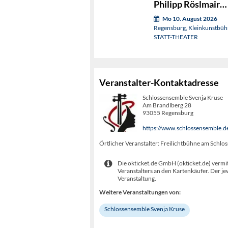
Philipp Röslmair
präsentiert:
Mo 10. August 2026
Regensburg, Kleinkunstbü
STATT-THEATER
Veranstalter-Kontaktadresse
Schlossensemble Svenja Kruse
Am Brandlberg 28
93055 Regensburg
https://www.schlossensemble.d
Örtlicher Veranstalter: Freilichtbühne am Schl
Die okticket.de GmbH (okticket.de) vermit
Veranstalters an den Kartenkäufer. Der je
Veranstaltung.
Weitere Veranstaltungen von:
Schlossensemble Svenja Kruse