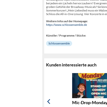
bei jedem ein Lächeln hervorzaubern? Evergreens 
großen Gefühle der Broadway-Musicals? Sie könne
Sommerkonzert „Mein Liebeslied muss ein Walzer
Schloss die All-in-One Lösung. Vier Konzerte in e
Weitere Infos auf der Homepage:
https://www.schlossensemble.de
Künstler / Programme / Stücke:
Schlossensemble
Kunden interessierte auch
Mic-Drop-Monday 