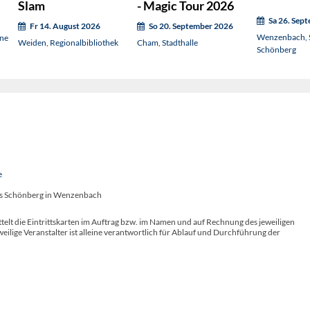
Slam
- Magic Tour 2026
Sa 26. Sep
Fr 14. August 2026
So 20. September 2026
Wenzenbach, 
hne
Weiden, Regionalbibliothek
Cham, Stadthalle
Schönberg
e
oss Schönberg in Wenzenbach
telt die Eintrittskarten im Auftrag bzw. im Namen und auf Rechnung des jeweiligen
weilige Veranstalter ist alleine verantwortlich für Ablauf und Durchführung der