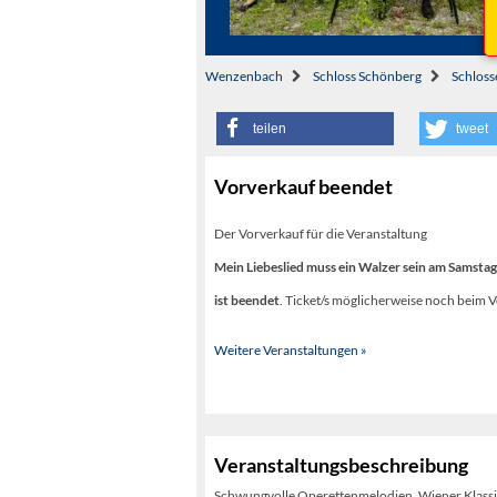
Wenzenbach
Schloss Schönberg
Schlos
teilen
tweet
Vorverkauf beendet
Der Vorverkauf für die Veranstaltung
Mein Liebeslied muss ein Walzer sein am Samstag 
ist beendet
. Ticket/s möglicherweise noch beim V
Weitere Veranstaltungen »
Veranstaltungsbeschreibung
Schwungvolle Operettenmelodien, Wiener Klassik,