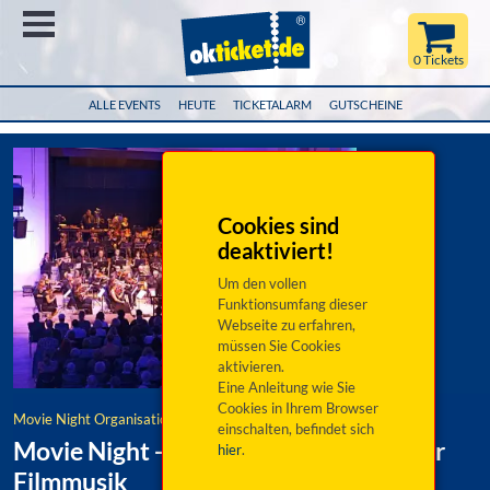
Menü
0 Tickets
ALLE EVENTS
HEUTE
TICKETALARM
GUTSCHEINE
Cookies sind
deaktiviert!
Um den vollen
Funktionsumfang dieser
Webseite zu erfahren,
müssen Sie Cookies
aktivieren.
Eine Anleitung wie Sie
Cookies in Ihrem Browser
Movie Night Organisation e.V.
einschalten, befindet sich
Movie Night - Eine Reise in die Welt der
hier
.
Filmmusik