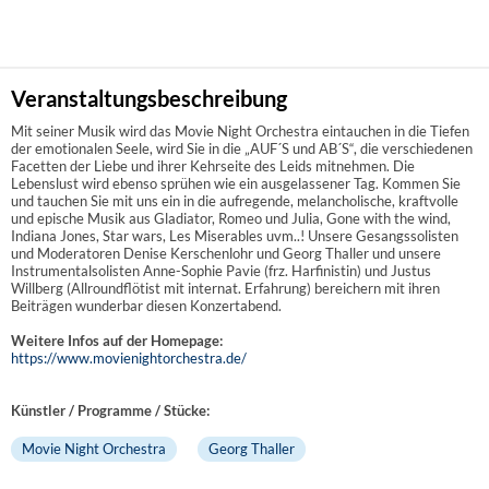
Veranstaltungsbeschreibung
Mit seiner Musik wird das Movie Night Orchestra eintauchen in die Tiefen
der emotionalen Seele, wird Sie in die „AUF´S und AB´S“, die verschiedenen
Facetten der Liebe und ihrer Kehrseite des Leids mitnehmen. Die
Lebenslust wird ebenso sprühen wie ein ausgelassener Tag. Kommen Sie
und tauchen Sie mit uns ein in die aufregende, melancholische, kraftvolle
und epische Musik aus Gladiator, Romeo und Julia, Gone with the wind,
Indiana Jones, Star wars, Les Miserables uvm..! Unsere Gesangssolisten
und Moderatoren Denise Kerschenlohr und Georg Thaller und unsere
Instrumentalsolisten Anne-Sophie Pavie (frz. Harfinistin) und Justus
Willberg (Allroundflötist mit internat. Erfahrung) bereichern mit ihren
Beiträgen wunderbar diesen Konzertabend.
Weitere Infos auf der Homepage:
https://www.movienightorchestra.de/
Künstler / Programme / Stücke:
Movie Night Orchestra
Georg Thaller