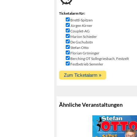
Ticketalarm für:
Brettl-Spitzen
Jürgen Kirner
Couplet-AG
Marion Schieder
De Gschubstn
Stefan Otto
Florian Gröninger
Berching OT Sollngriesbach, Festzelt
Festbetrieb Semmler
Ähnliche Veranstaltungen