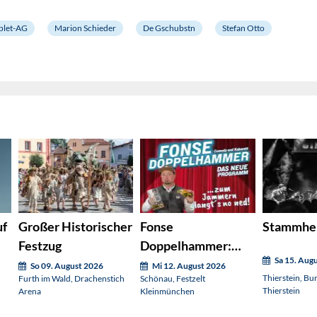
plet-AG
Marion Schieder
De Gschubstn
Stefan Otto
uf
Großer Historischer
Fonse
Stammhe
Festzug
Doppelhammer:
Sa 15. Aug
Zum Jammern
So 09. August 2026
Mi 12. August 2026
Thierstein, Bu
Furth im Wald, Drachenstich
Schönau, Festzelt
glangt's no ned!
Thierstein
Arena
Kleinmünchen