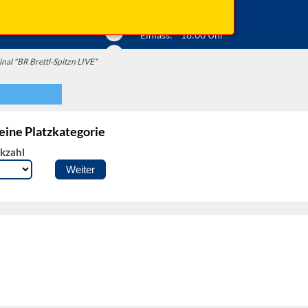
Anfahrt ...
Beginn: 20:00 Uhr
Einlass: 18:00 Uhr
nal "BR Brettl-Spitzn LIVE"
 eine Platzkategorie
kzahl