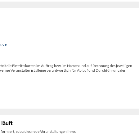
r.de
telt die Eintrittskarten im Auftrag bzw. im Namen und auf Rechnung des jeweiligen
weilige Veranstalter ist alleine verantwortlich für Ablauf und Durchführung der
 läuft
nformiert, sobald es neue Veranstaltungen Ihres