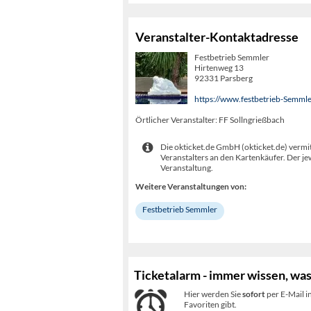
Veranstalter-Kontaktadresse
Festbetrieb Semmler
Hirtenweg 13
92331 Parsberg
https://www.festbetrieb-Semmle
Örtlicher Veranstalter: FF Sollngrießbach
Die okticket.de GmbH (okticket.de) vermit
Veranstalters an den Kartenkäufer. Der je
Veranstaltung.
Weitere Veranstaltungen von:
Festbetrieb Semmler
Ticketalarm - immer wissen, was
Hier werden Sie
sofort
per E-Mail i
Favoriten gibt.