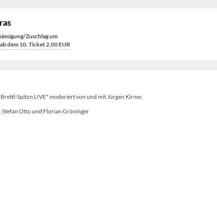
ras
ässigung/Zuschlag um
ab dem 10. Ticket 2,00
EUR
Brettl-Spitzn LIVE" moderiert von und mit Jürgen Kirner.
 Stefan Otto und Florian Gröninger