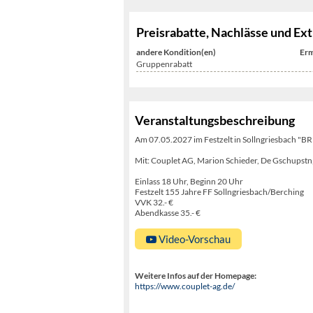
Preisrabatte, Nachlässe und Ext
andere Kondition(en)
Erm
Gruppenrabatt
Veranstaltungsbeschreibung
Am 07.05.2027 im Festzelt in Sollngriesbach "BR 
Mit: Couplet AG, Marion Schieder, De Gschupstn,
Einlass 18 Uhr, Beginn 20 Uhr
Festzelt 155 Jahre FF Sollngriesbach/Berching
VVK 32.- €
Abendkasse 35.- €
Video-Vorschau
Weitere Infos auf der Homepage:
https://www.couplet-ag.de/