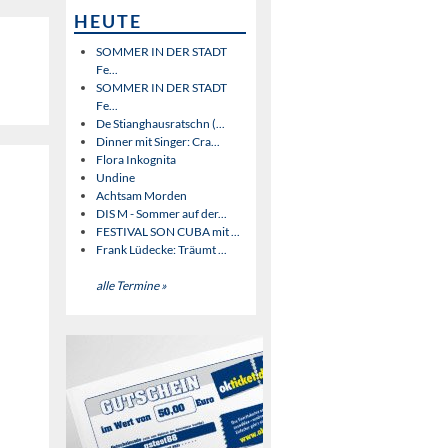
HEUTE
SOMMER IN DER STADT
Fe...
SOMMER IN DER STADT
Fe...
De Stianghausratschn (...
Dinner mit Singer: Cra...
Flora Inkognita
Undine
Achtsam Morden
DIS M - Sommer auf der...
FESTIVAL SON CUBA mit ...
Frank Lüdecke: Träumt ...
alle Termine »