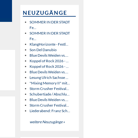
NEUZUGÄNGE
SOMMER IN DER STADT
Fe...
SOMMER IN DER STADT
Fe...
KlangHorizonte - Festl...
Son Del Danubio
Blue Devils Weiden vs....
Koppel of Rock 2026 - ...
Koppel of Rock 2026 - ...
Blue Devils Weiden vs....
Lesung Ulrich Sachsse ...
"Mixing Memory II" mit...
Storm Crusher Festival...
Schubertiade / Abschlu...
Blue Devils Weiden vs....
Storm Crusher Festival...
Liederabend: Franz Sch...
weitere Neuzugänge »