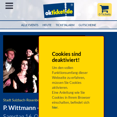
Menü
0 Tickets
ALLE EVENTS
HEUTE
TICKETALARM
GUTSCHEINE
Cookies sind
deaktiviert!
Um den vollen
Funktionsumfang dieser
Webseite zu erfahren,
müssen Sie Cookies
aktivieren.
Eine Anleitung wie Sie
Cookies in Ihrem Browser
Stadt Sulzbach-Rosenberg
einschalten, befindet sich
P. Wittmann - Schellack Ensemble
hier
.
Samstag 16. Oktober 2027