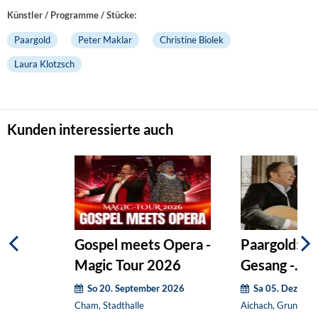
Künstler / Programme / Stücke:
Paargold
Peter Maklar
Christine Biolek
Laura Klotzsch
Kunden interessierte auch
Gospel meets Opera -
Paargold: Gi
Magic Tour 2026
Gesang -
(Weihnachts
So 20. September 2026
Sa 05. Dezemb
Cham, Stadthalle
Aichach, Grundsch