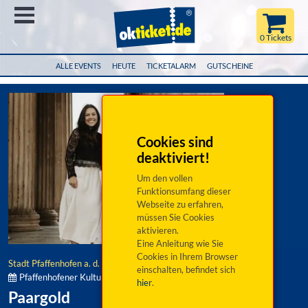
Menü
0 Tickets
ALLE EVENTS
HEUTE
TICKETALARM
GUTSCHEINE
Cookies sind
deaktiviert!
Um den vollen
Funktionsumfang dieser
Webseite zu erfahren,
müssen Sie Cookies
aktivieren.
Eine Anleitung wie Sie
Cookies in Ihrem Browser
Stadt Pfaffenhofen a. d. Ilm
einschalten, befindet sich
Pfaffenhofener Kultursommer:
hier
.
Paargold