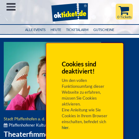
Menü
0 Tickets
ALLE EVENTS
HEUTE
TICKETALARM
GUTSCHEINE
Cookies sind
deaktiviert!
Um den vollen
Funktionsumfang dieser
Webseite zu erfahren,
müssen Sie Cookies
aktivieren.
Eine Anleitung wie Sie
Cookies in Ihrem Browser
Stadt Pfaffenhofen a. d. Ilm
einschalten, befindet sich
Pfaffenhofener Kultursommer:
hier
.
Theaterfimmel: Haie küsst man nicht