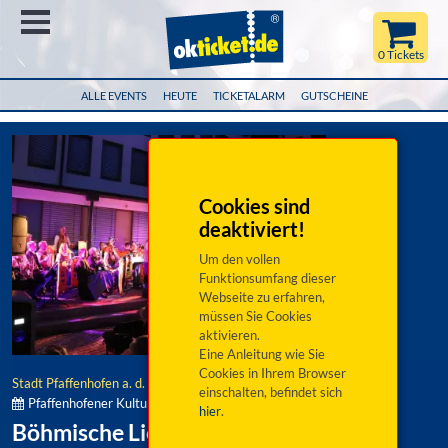
Menü
0 Tickets
ALLE EVENTS
HEUTE
TICKETALARM
GUTSCHEINE
Cookies sind
deaktiviert!
Um den vollen
Funktionsumfang dieser
Webseite zu erfahren,
müssen Sie Cookies
aktivieren.
Eine Anleitung wie Sie
Cookies in Ihrem Browser
Stadt Pfaffenhofen a. d. Ilm
einschalten, befindet sich
Pfaffenhofener Kultursommer:
hier
.
Böhmische Liebe