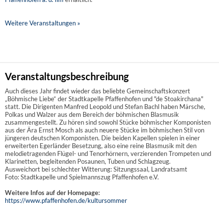
Weitere Veranstaltungen »
Veranstaltungsbeschreibung
Auch dieses Jahr findet wieder das beliebte Gemeinschaftskonzert
„Böhmische Liebe“ der Stadtkapelle Pfaffenhofen und "de Stoakirchana"
statt. Die Dirigenten Manfred Leopold und Stefan Bachl haben Märsche,
Polkas und Walzer aus dem Bereich der böhmischen Blasmusik
zusammengestellt. Zu hören sind sowohl Stücke böhmischer Komponisten
aus der Ära Ernst Mosch als auch neuere Stücke im böhmischen Stil von
jüngeren deutschen Komponisten. Die beiden Kapellen spielen in einer
erweiterten Egerländer Besetzung, also eine reine Blasmusik mit den
melodietragenden Flügel- und Tenorhörnern, verzierenden Trompeten und
Klarinetten, begleitenden Posaunen, Tuben und Schlagzeug.
Ausweichort bei schlechter Witterung: Sitzungssaal, Landratsamt
Foto: Stadtkapelle und Spielmannszug Pfaffenhofen e.V.
Weitere Infos auf der Homepage:
https://www.pfaffenhofen.de/kultursommer