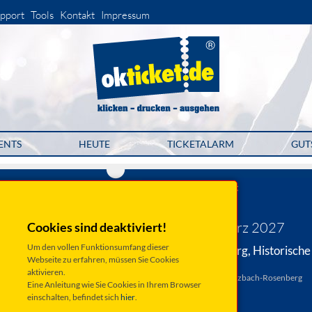
pport
Tools
Kontakt
Impressum
ENTS
HEUTE
TICKETALARM
GUT
Stadt Sulzbach-Rosenberg
FENZL - solo
Samstag 06. März 2027
Cookies sind deaktiviert!
Um den vollen Funktionsumfang dieser
Sulzbach-Rosenberg, Historische
Webseite zu erfahren, müssen Sie Cookies
Druckerei Seidel
aktivieren.
Luitpoldplatz 4, 92237 Sulzbach-Rosenberg
Eine Anleitung wie Sie Cookies in Ihrem Browser
Anfahrt ...
einschalten, befindet sich
hier
.