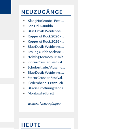
NEUZUGÄNGE
KlangHorizonte - Festl...
Son Del Danubio
Blue Devils Weiden vs....
Koppel of Rock 2026 - ...
Koppel of Rock 2026 - ...
Blue Devils Weiden vs....
Lesung Ulrich Sachsse ...
"Mixing Memory II" mit...
Storm Crusher Festival...
Schubertiade / Abschlu...
Blue Devils Weiden vs....
Storm Crusher Festival...
Liederabend: Franz Sch...
Bluval-Eröffnung: Konz...
Montagsliedbrett
weitere Neuzugänge »
HEUTE