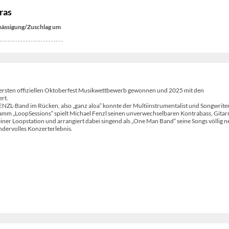
ras
ässigung/Zuschlag um
rsten offiziellen Oktoberfest Musikwettbewerb gewonnen und 2025 mit den
rt.
FENZL-Band im Rücken, also „ganz aloa“ konnte der Multiinstrumentalist und Songwriter
amm „LoopSessions“ spielt Michael Fenzl seinen unverwechselbaren Kontrabass, Gitar
iner Loopstation und arrangiert dabei singend als „One Man Band“ seine Songs völlig n
ndervolles Konzerterlebnis.