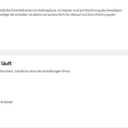
telt die Eintrittskarten im Auftrag bzw. im Namen und auf Rechnung des jeweiligen
weilige Veranstalter ist alleine verantwortlich für Ablauf und Durchführung der
 läuft
nformiert, sobald es neue Veranstaltungen Ihres
i Seidel