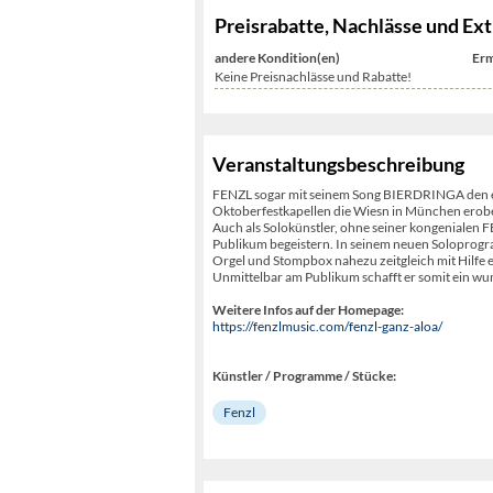
Preisrabatte, Nachlässe und Ext
andere Kondition(en)
Erm
Keine Preisnachlässe und Rabatte!
Veranstaltungsbeschreibung
FENZL sogar mit seinem Song BIERDRINGA den e
Oktoberfestkapellen die Wiesn in München erobe
Auch als Solokünstler, ohne seiner kongenialen 
Publikum begeistern. In seinem neuen Soloprogr
Orgel und Stompbox nahezu zeitgleich mit Hilfe e
Unmittelbar am Publikum schafft er somit ein wu
Weitere Infos auf der Homepage:
https://fenzlmusic.com/fenzl-ganz-aloa/
Künstler / Programme / Stücke:
Fenzl