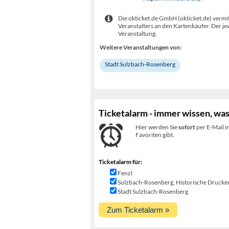
Die okticket.de GmbH (okticket.de) vermit
Veranstalters an den Kartenkäufer. Der je
Veranstaltung.
Weitere Veranstaltungen von:
Stadt Sulzbach-Rosenberg
Ticketalarm - immer wissen, was
Hier werden Sie
sofort
per E-Mail i
Favoriten gibt.
Ticketalarm für:
Fenzl
Sulzbach-Rosenberg, Historische Druckere
Stadt Sulzbach-Rosenberg