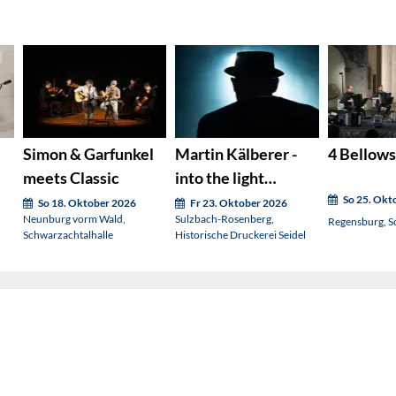
Simon & Garfunkel
Martin Kälberer -
4 Bellows
meets Classic
into the light
(Nachholtermin)
So 25. Okt
So 18. Oktober 2026
Fr 23. Oktober 2026
Neunburg vorm Wald,
Sulzbach-Rosenberg,
Regensburg, Sc
Schwarzachtalhalle
Historische Druckerei Seidel