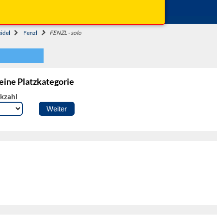
Beginn: 20:00 Uhr
Einlass: 19:00 Uhr
idel
Fenzl
FENZL - solo
 eine Platzkategorie
kzahl