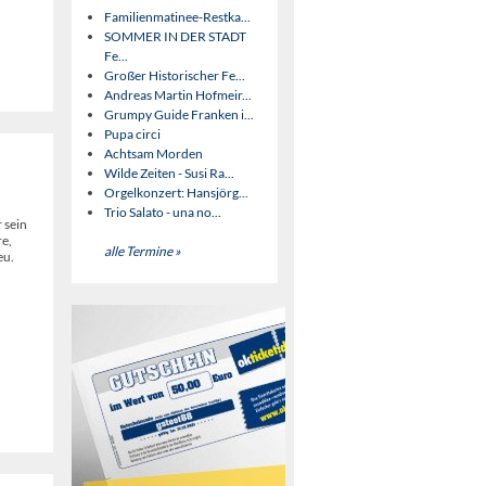
Familienmatinee-Restka...
SOMMER IN DER STADT
Fe...
Großer Historischer Fe...
Andreas Martin Hofmeir...
Grumpy Guide Franken i...
Pupa circi
Achtsam Morden
Wilde Zeiten - Susi Ra...
Orgelkonzert: Hansjörg...
Trio Salato - una no...
 sein
re,
alle Termine »
eu.