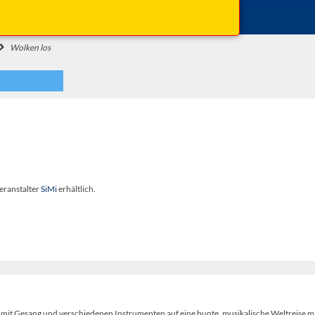
Einlass: 15:30 Uhr
Wolken los
eranstalter
SiMi
erhältlich.
t Gesang und verschiedenen Instrumenten auf eine bunte, musikalische Weltreise mi