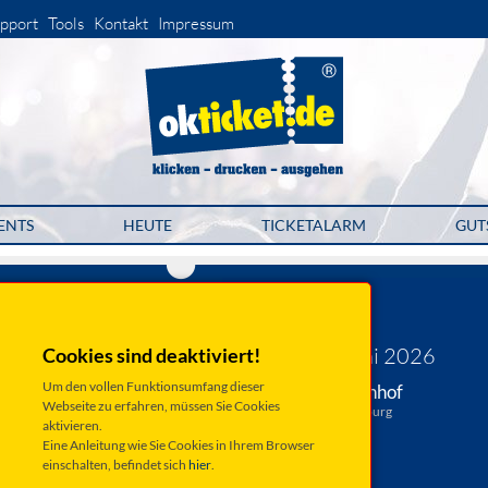
pport
Tools
Kontakt
Impressum
ENTS
HEUTE
TICKETALARM
GUT
SiMi
Wolken los
Samstag 06. Juni 2026
Cookies sind deaktiviert!
Um den vollen Funktionsumfang dieser
Augsburg, Brunnenhof
Webseite zu erfahren, müssen Sie Cookies
Zeuggasse 8, 86150 Augsburg
aktivieren.
Anfahrt ...
Eine Anleitung wie Sie Cookies in Ihrem Browser
einschalten, befindet sich
hier
.
Beginn: 16:00 Uhr