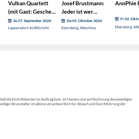
Vulkan Quartett
Josef Brustmann:
AnnPhie F
(mit Gast: Gesche
Jeder ist wer
Geier)
(Nachholtermin)
Fr 02. Okt
So 27. September 2026
Do 01. Oktober 2026
Ebersberg, Alt
Lappersdorf, AURELIUM
Ebersberg, Altes Kino
telt die Eintrittskarten im Auftrag bzw. im Namen und auf Rechnung des jeweiligen
weilige Veranstalter ist alleine verantwortlich für Ablauf und Durchführung der