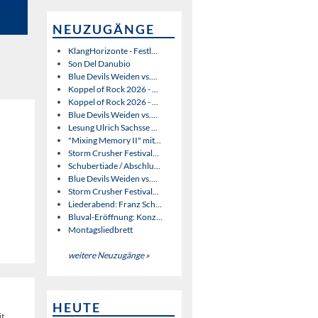
NEUZUGÄNGE
KlangHorizonte - Festl...
Son Del Danubio
Blue Devils Weiden vs....
Koppel of Rock 2026 - ...
Koppel of Rock 2026 - ...
Blue Devils Weiden vs....
Lesung Ulrich Sachsse ...
"Mixing Memory II" mit...
Storm Crusher Festival...
Schubertiade / Abschlu...
Blue Devils Weiden vs....
Storm Crusher Festival...
Liederabend: Franz Sch...
Bluval-Eröffnung: Konz...
Montagsliedbrett
weitere Neuzugänge »
HEUTE
t.