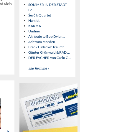
nd Klein
SOMMER IN DER STADT
Fe...
Ševčík Quartet
Hamlet
KARMA
Undine
A tribute to Bob Dylan...
Achtsam Morden
Frank Lüdecke: Träumt ...
Günter Grünwald & RAD ...
DER FÄCHER von Carlo G...
alle Termine »