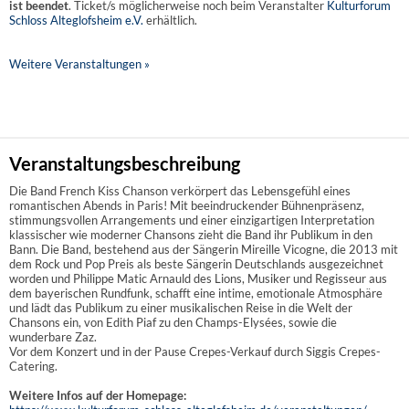
ist beendet
. Ticket/s möglicherweise noch beim Veranstalter
Kulturforum
Schloss Alteglofsheim e.V.
erhältlich.
Weitere Veranstaltungen »
Veranstaltungsbeschreibung
Die Band French Kiss Chanson verkörpert das Lebensgefühl eines
romantischen Abends in Paris! Mit beeindruckender Bühnenpräsenz,
stimmungsvollen Arrangements und einer einzigartigen Interpretation
klassischer wie moderner Chansons zieht die Band ihr Publikum in den
Bann. Die Band, bestehend aus der Sängerin Mireille Vicogne, die 2013 mit
dem Rock und Pop Preis als beste Sängerin Deutschlands ausgezeichnet
worden und Philippe Matic Arnauld des Lions, Musiker und Regisseur aus
dem bayerischen Rundfunk, schafft eine intime, emotionale Atmosphäre
und lädt das Publikum zu einer musikalischen Reise in die Welt der
Chansons ein, von Edith Piaf zu den Champs-Elysées, sowie die
wunderbare Zaz.
Vor dem Konzert und in der Pause Crepes-Verkauf durch Siggis Crepes-
Catering.
Weitere Infos auf der Homepage: