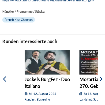
https://www.kulturforum-schloss-alteglofsheim.de/veranstaltungen/
Künstler / Programme / Stücke:
French Kiss Chanson
Kunden interessierte auch
Jockels BurgFez - Duo
Mozartiade.
Italiano
270. Geburt
1
Mi 12. August 2026
So 16. August 
Runding, Burgruine
Landshut, Salzstad