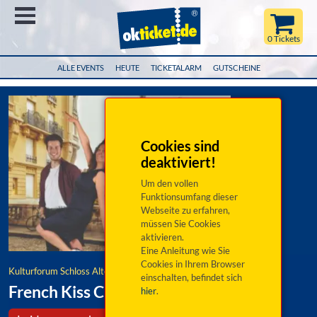
Menü
0 Tickets
ALLE EVENTS
HEUTE
TICKETALARM
GUTSCHEINE
Cookies sind
deaktiviert!
Um den vollen
Funktionsumfang dieser
Webseite zu erfahren,
müssen Sie Cookies
aktivieren.
Eine Anleitung wie Sie
Cookies in Ihrem Browser
Kulturforum Schloss Alteglofsheim e.V.
einschalten, befindet sich
French Kiss Chanson
hier
.