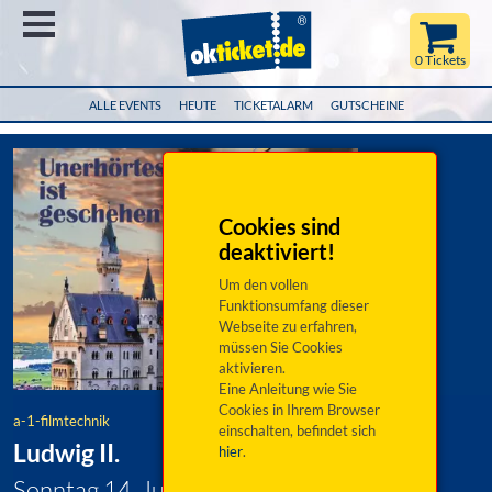
Menü
0 Tickets
ALLE EVENTS
HEUTE
TICKETALARM
GUTSCHEINE
Cookies sind
deaktiviert!
Um den vollen
Funktionsumfang dieser
Webseite zu erfahren,
müssen Sie Cookies
aktivieren.
Eine Anleitung wie Sie
Cookies in Ihrem Browser
a-1-filmtechnik
einschalten, befindet sich
Ludwig II.
hier
.
Sonntag 14. Juni 2026