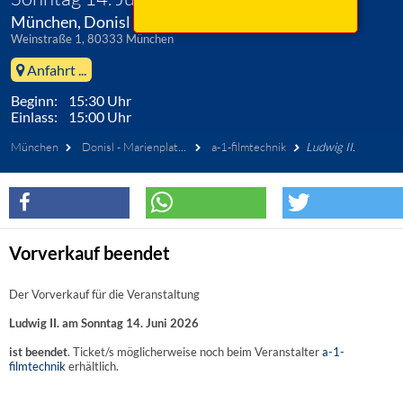
München, Donisl - Marienplatz-Saal
Weinstraße 1, 80333 München
Anfahrt ...
Beginn: 15:30 Uhr
Einlass: 15:00 Uhr
München
Donisl - Marienplatz-Saal
a-1-filmtechnik
Ludwig II.
Vorverkauf beendet
Der Vorverkauf für die Veranstaltung
Ludwig II. am Sonntag 14. Juni 2026
ist beendet
. Ticket/s möglicherweise noch beim Veranstalter
a-1-
filmtechnik
erhältlich.