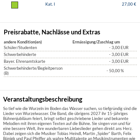
Kat. I
27,00 €
Preisrabatte, Nachlässe und Extras
andere Kondition(en)
Ermässigung/Zuschlag um
Schüler/Studenten
- 3,00
EUR
Schwerbehinderte
- 3,00
EUR
Bayer. Ehrenamtskarte
- 3,00
EUR
Schwerbehinderte/Begleitperson
- 50,00
%
(B)
Veranstaltungsbeschreibung
So tief wie die Wurzeln im Boden das Wasser suchen, so tiefgründig sind die
Lieder von Wurzelwasser. Die Band, die übrigens 2027 ihr 15-jähriges
Bühnenjubiläum feiert, bringt selbst geschriebene Lieder und bekannte
Melodien mit ihren eigenen Texten auf die Bühne. Sie singen von und für
eine bessere Welt, ihre wunderbaren Liebeslieder gehen direkt ans Herz.
Dabei zeigen sich die Musiker Tobias Heindl, Martin „Spider“ Barth, Felix
Bönigk und Paul Pfeiffer als wahre Multitalente an Musikinstrumenten wie