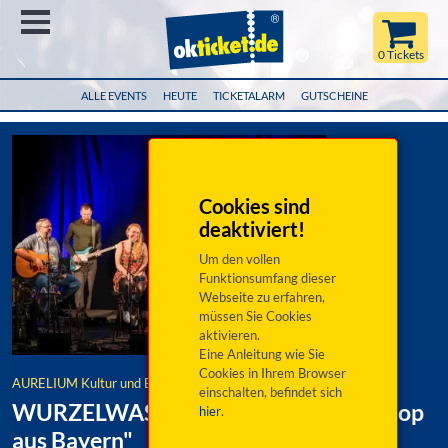
Menü
0 Tickets
ALLE EVENTS
HEUTE
TICKETALARM
GUTSCHEINE
Cookies sind
deaktiviert!
Um den vollen
Funktionsumfang dieser
Webseite zu erfahren,
müssen Sie Cookies
aktivieren.
Eine Anleitung wie Sie
Cookies in Ihrem Browser
AURELIUM Kultur und Begegnung
einschalten, befindet sich
WURZELWASSER – 15 Jahre "Austropop
hier
.
aus Bayern"