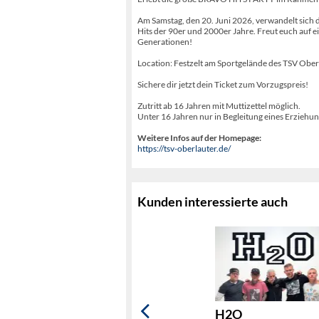
Am Samstag, den 20. Juni 2026, verwandelt sich d
Hits der 90er und 2000er Jahre. Freut euch auf ei
Generationen!
Location: Festzelt am Sportgelände des TSV Ober
Sichere dir jetzt dein Ticket zum Vorzugspreis!
Zutritt ab 16 Jahren mit Muttizettel möglich.
Unter 16 Jahren nur in Begleitung eines Erziehu
Weitere Infos auf der Homepage:
https://tsv-oberlauter.de/
Kunden interessierte auch
H2O