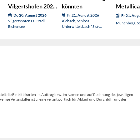
Vilgertshofen 2026:
könnten
Metallica
Kabarett mit Bobbe
Do 20. August 2026
Fr 21. August 2026
Fr 21. Aug
Vilgertshofen OT Stadl,
Aichach, Schloss
Münchberg, S
Eichensee
Unterwittelsbach "Sisi-
Schloss"
telt die Eintrittskarten im Auftrag bzw. im Namen und auf Rechnung des jeweiligen
weilige Veranstalter ist alleine verantwortlich für Ablauf und Durchführung der