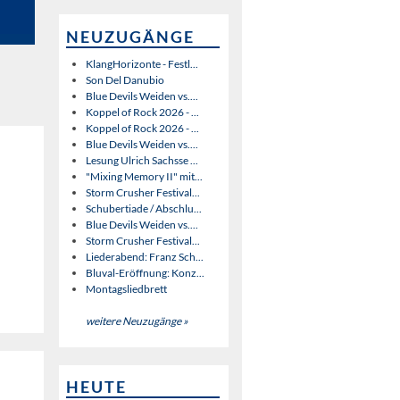
NEUZUGÄNGE
KlangHorizonte - Festl...
Son Del Danubio
Blue Devils Weiden vs....
Koppel of Rock 2026 - ...
Koppel of Rock 2026 - ...
Blue Devils Weiden vs....
Lesung Ulrich Sachsse ...
"Mixing Memory II" mit...
Storm Crusher Festival...
Schubertiade / Abschlu...
Blue Devils Weiden vs....
Storm Crusher Festival...
Liederabend: Franz Sch...
Bluval-Eröffnung: Konz...
Montagsliedbrett
weitere Neuzugänge »
HEUTE