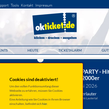
pport
Tools
Kontakt
Impressum
ENTS
HEUTE
TICKETALARM
GUT
TSV Oberlauter
BRAVO HITS PARTY - Hi
der 90er und 2000er
Cookies sind deaktiviert!
Samstag 20. Juni 2026
Um den vollen Funktionsumfang dieser
Webseite zu erfahren, müssen Sie Cookies
Lautertal, TSV Oberlauter
aktivieren.
Beuerfelder Straße 4, 96486 Lautertal
Eine Anleitung wie Sie Cookies in Ihrem Browser
einschalten, befindet sich
hier
.
Anfahrt ...