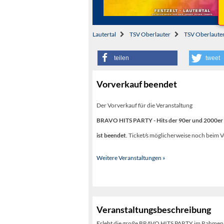
Lautertal
TSV Oberlauter
TSV Oberlaute
teilen
tweet
Vorverkauf beendet
Der Vorverkauf für die Veranstaltung
BRAVO HITS PARTY - Hits der 90er und 2000er 
ist beendet
. Ticket/s möglicherweise noch beim V
Weitere Veranstaltungen »
Veranstaltungsbeschreibung
Erlebt die große BRAVO HITS PARTY im Rahmen d