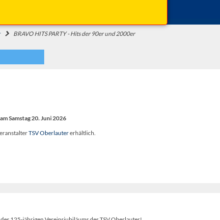
Beginn: 21:00 Uhr
Einlass: 20:00 Uhr
r
BRAVO HITS PARTY - Hits der 90er und 2000er
am Samstag 20. Juni 2026
eranstalter
TSV Oberlauter
erhältlich.
es 125-jährigen Vereinsjubiläums des TSV Oberlauter!