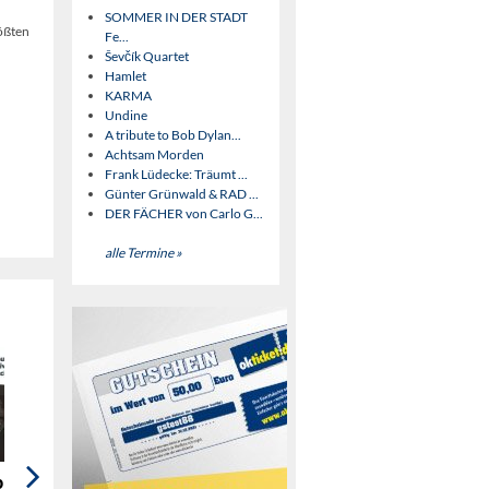
SOMMER IN DER STADT
rößten
Fe...
Ševčík Quartet
Hamlet
KARMA
Undine
A tribute to Bob Dylan...
Achtsam Morden
Frank Lüdecke: Träumt ...
Günter Grünwald & RAD ...
DER FÄCHER von Carlo G...
alle Termine »
bute to
Blind Date (Musical)
French Kiss
M