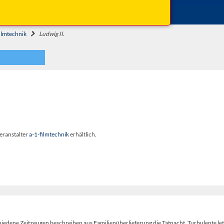
Einlass: 13:00 Uhr
ilmtechnik
Ludwig II.
eranstalter
a-1-filmtechnik
erhältlich.
hiedene Zeitzeugen beschreiben aus Familienüberlieferung die Tatnacht. Turbulente le