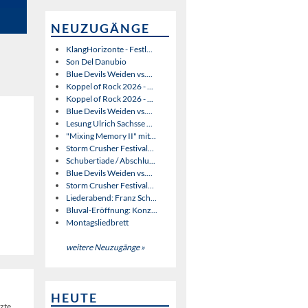
NEUZUGÄNGE
KlangHorizonte - Festl...
Son Del Danubio
Blue Devils Weiden vs....
Koppel of Rock 2026 - ...
Koppel of Rock 2026 - ...
Blue Devils Weiden vs....
Lesung Ulrich Sachsse ...
"Mixing Memory II" mit...
Storm Crusher Festival...
Schubertiade / Abschlu...
Blue Devils Weiden vs....
Storm Crusher Festival...
Liederabend: Franz Sch...
Bluval-Eröffnung: Konz...
Montagsliedbrett
weitere Neuzugänge »
HEUTE
tzte