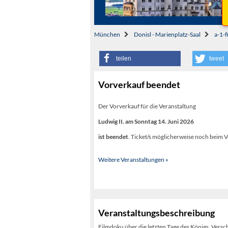
München
Donisl - Marienplatz-Saal
a-1-f
teilen
tweet
Vorverkauf beendet
Der Vorverkauf für die Veranstaltung
Ludwig II. am Sonntag 14. Juni 2026
ist beendet
. Ticket/s möglicherweise noch beim V
Weitere Veranstaltungen »
Veranstaltungsbeschreibung
Filmdoku über die letzten Tage des Königs. Versc