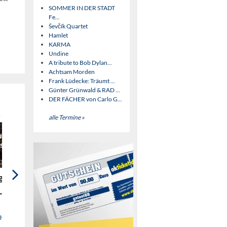
SOMMER IN DER STADT
Fe...
Ševčík Quartet
Hamlet
KARMA
Undine
A tribute to Bob Dylan...
Achtsam Morden
Frank Lüdecke: Träumt ...
Günter Grünwald & RAD ...
DER FÄCHER von Carlo G...
alle Termine »
g Yoga
Da Bobbe - A Bayer
KW 2026 - Duo
T
derf des
Murat Coskun &
d Ticket
VORPREMIERE
Beatriz Picas
Sa 26. September 2026
Do 08. Oktober 2026
Tiefenbach / OT Haselbach,
Helmbrechts, Oberfränkisches
chburg
S
Gaißingers Gasthof
Textilmuseum