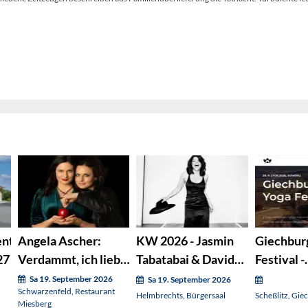
ent
Angela Ascher:
KW 2026 - Jasmin
Giechbur
27
Verdammt, ich lieb'
Tabatabai & David
Festival -
mich.
Klein Quartett
Wochenen
Sa 19. September 2026
Sa 19. September 2026
Schwarzenfeld, Restaurant
Sa.+So.
Helmbrechts, Bürgersaal
Scheßlitz, Gie
Miesberg