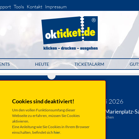
pport
Tools
Kontakt
Impressum
ENTS
HEUTE
TICKETALARM
GUT
a-1-filmtechnik
Ludwig II.
Sonntag 14. Juni 2026
Cookies sind deaktiviert!
Um den vollen Funktionsumfang dieser
München, Donisl - Marienplatz-S
Webseite zu erfahren, müssen Sie Cookies
Weinstraße 1, 80333 München
aktivieren.
Anfahrt ...
Eine Anleitung wie Sie Cookies in Ihrem Browser
einschalten, befindet sich
hier
.
Beginn: 13:30 Uhr