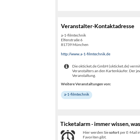
Veranstalter-Kontaktadresse
a-1-filmtechnik
Elfenstraße 6
81739 München
http://www.a-1-filmtechnik.de
Die okticket.de GmbH (okticket.de) vermit
Veranstalters an den Kartenkäufer. Der je
Veranstaltung.
Weitere Veranstaltungen von:
a-1-filmtechnik
Ticketalarm - immer wissen, was
Hier werden Sie
sofort
per E-Mail i
Favoriten gibt.