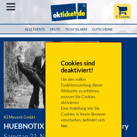
Menü
0 Tickets
ALLE EVENTS
HEUTE
TICKETALARM
GUTSCHEINE
Cookies sind
deaktiviert!
Um den vollen
Funktionsumfang dieser
Webseite zu erfahren,
müssen Sie Cookies
aktivieren.
Eine Anleitung wie Sie
Cookies in Ihrem Browser
KEMevent GmbH
einschalten, befindet sich
HUEBNOTIX - A Tribute To Rock History
hier
.
Samstag 21. November 2026