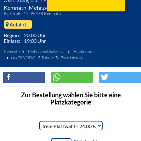
Kemnath, Mehrzweckhalle - Foyer
Badstraße 12, 95478 Kemnath
Anfahrt ...
Beginn: 20:00 Uhr
Einlass: 19:00 Uhr
Kemnath
Mehrzweckhalle - Foyer
Huebnotix
HUEBNOTIX - A Tribute To Rock History
Zur Bestellung wählen Sie bitte eine
Platzkategorie