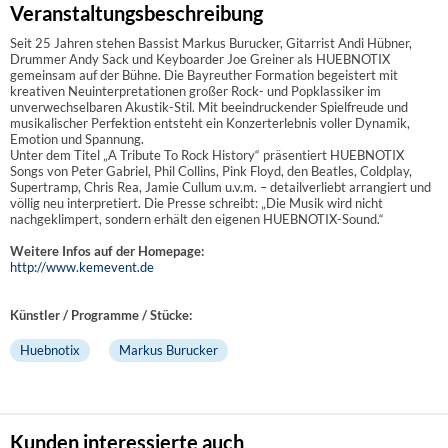
Veranstaltungsbeschreibung
Seit 25 Jahren stehen Bassist Markus Burucker, Gitarrist Andi Hübner,
Drummer Andy Sack und Keyboarder Joe Greiner als HUEBNOTIX
gemeinsam auf der Bühne. Die Bayreuther Formation begeistert mit
kreativen Neuinterpretationen großer Rock- und Popklassiker im
unverwechselbaren Akustik-Stil. Mit beeindruckender Spielfreude und
musikalischer Perfektion entsteht ein Konzerterlebnis voller Dynamik,
Emotion und Spannung.
Unter dem Titel „A Tribute To Rock History“ präsentiert HUEBNOTIX
Songs von Peter Gabriel, Phil Collins, Pink Floyd, den Beatles, Coldplay,
Supertramp, Chris Rea, Jamie Cullum u.v.m. – detailverliebt arrangiert und
völlig neu interpretiert. Die Presse schreibt: „Die Musik wird nicht
nachgeklimpert, sondern erhält den eigenen HUEBNOTIX-Sound.“
Weitere Infos auf der Homepage:
http://www.kemevent.de
Künstler / Programme / Stücke:
Huebnotix
Markus Burucker
Kunden interessierte auch