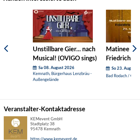
Unstillbare Gier... nach
Matinee mit
Musical! (OVIGO sings)
Friedrich Ho
Sa 08. August 2026
So 23. August 
Kemnath, Bürgerhaus Lenzbräu -
Bad Rodach / OT H
Außengelände
Veranstalter-Kontaktadresse
KEMevent GmbH
Stadtplatz 38
95478 Kemnath
https://www.kemevent.de