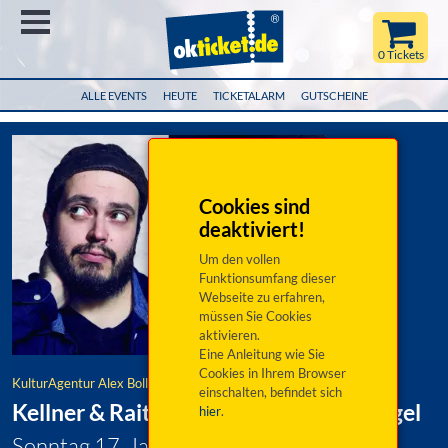
Menü
0 Tickets
ALLE EVENTS
HEUTE
TICKETALARM
GUTSCHEINE
Cookies sind
deaktiviert!
Um den vollen
Funktionsumfang dieser
Webseite zu erfahren,
müssen Sie Cookies
aktivieren.
Eine Anleitung wie Sie
Cookies in Ihrem Browser
KulturAgentur Alex Bolland
einschalten, befindet sich
Kellner & Raith - Zwischen Tür und Angel
hier
.
Sonntag 17. Januar 2027