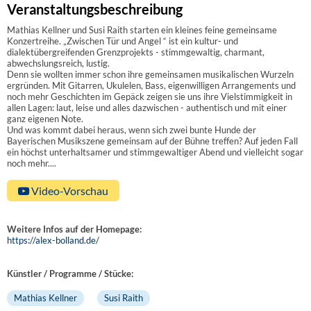
Veranstaltungsbeschreibung
Mathias Kellner und Susi Raith starten ein kleines feine gemeinsame
Konzertreihe. „Zwischen Tür und Angel “ ist ein kultur- und
dialektübergreifenden Grenzprojekts - stimmgewaltig, charmant,
abwechslungsreich, lustig.
Denn sie wollten immer schon ihre gemeinsamen musikalischen Wurzeln
ergründen. Mit Gitarren, Ukulelen, Bass, eigenwilligen Arrangements und
noch mehr Geschichten im Gepäck zeigen sie uns ihre Vielstimmigkeit in
allen Lagen: laut, leise und alles dazwischen - authentisch und mit einer
ganz eigenen Note.
Und was kommt dabei heraus, wenn sich zwei bunte Hunde der
Bayerischen Musikszene gemeinsam auf der Bühne treffen? Auf jeden Fall
ein höchst unterhaltsamer und stimmgewaltiger Abend und vielleicht sogar
noch mehr....
Video-Vorschau
Weitere Infos auf der Homepage:
https://alex-bolland.de/
Künstler / Programme / Stücke:
Mathias Kellner
Susi Raith