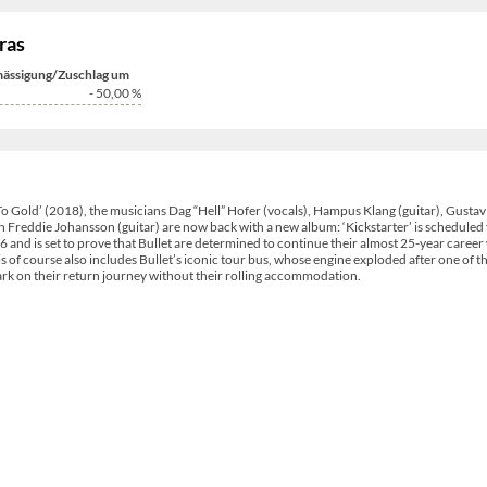
ras
ässigung/Zuschlag um
- 50,00
%
t To Gold’ (2018), the musicians Dag “Hell” Hofer (vocals), Hampus Klang (guitar), Gusta
on Freddie Johansson (guitar) are now back with a new album: ‘Kickstarter’ is scheduled 
d is set to prove that Bullet are determined to continue their almost 25-year career 
is of course also includes Bullet’s iconic tour bus, whose engine exploded after one of t
rk on their return journey without their rolling accommodation.