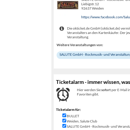
Liebigstr.12
92637 Weiden
https://www.facebook.com/Sal
Die okticket.de GmbH (okticket.de) vermit
Veranstalters an den Kartenkäufer. Der je
Veranstaltung.
Weitere Veranstaltungen von:
SALUTE GmbH - Rockmusik- und Veranstaltun
Ticketalarm - immer wissen, was
Hier werden Sie
sofort
per E-Mail i
Favoriten gibt.
Ticketalarm für:
BULLET
Weiden, Salute Club
SALUTE GmbH - Rockmusik- und Veransta