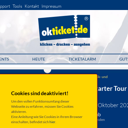
pport
Tools
Kontakt
Impressum
ENTS
HEUTE
TICKETALARM
GUT
SALUTE GmbH - Rockmusik- und
Veranstaltungsclub
Bullet - Kickstarter Tour
Cookies sind deaktiviert!
2026
Um den vollen Funktionsumfang dieser
Donnerstag 08. Oktober 20
Webseite zu erfahren, müssen Sie Cookies
aktivieren.
Weiden, Salute Club
Eine Anleitung wie Sie Cookies in Ihrem Browser
Liebigstraße 12, 92637 Weiden
einschalten, befindet sich
hier
.
Anfahrt ...