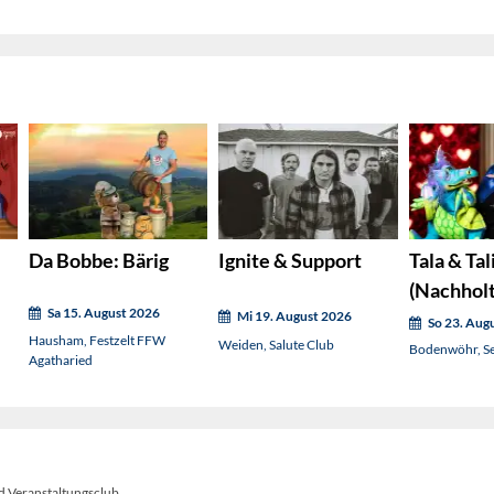
Da Bobbe: Bärig
Ignite & Support
Tala & Tal
(Nachhol
Sa 15. August 2026
Mi 19. August 2026
So 23. Aug
Hausham, Festzelt FFW
Weiden, Salute Club
Bodenwöhr, S
Agatharied
 Veranstaltungsclub