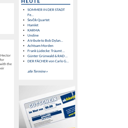
HEUTE
SOMMER IN DER STADT
Fe...
Ševčík Quartet
Hamlet
KARMA
Undine
A tribute to Bob Dylan...
Achtsam Morden
Frank Lüdecke: Träumt ...
v Hector
Günter Grünwald & RAD ...
for
DER FÄCHER von Carlo G...
with the
heir
alle Termine »