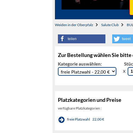
Weiden in der Oberpfalz
Salute Club
BU
teilen
tweet
Zur Bestellung wählen Sie bitte
Kategorie auswählen:
Stüc
x
Platzkategorien und Preise
verfügbare Platzkategorien :
freie Platzwahl
22,00 €