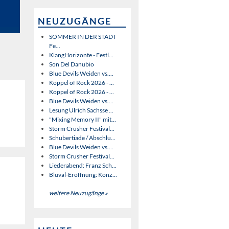
NEUZUGÄNGE
SOMMER IN DER STADT
Fe...
KlangHorizonte - Festl...
Son Del Danubio
Blue Devils Weiden vs....
Koppel of Rock 2026 - ...
Koppel of Rock 2026 - ...
Blue Devils Weiden vs....
Lesung Ulrich Sachsse ...
"Mixing Memory II" mit...
Storm Crusher Festival...
Schubertiade / Abschlu...
Blue Devils Weiden vs....
Storm Crusher Festival...
Liederabend: Franz Sch...
Bluval-Eröffnung: Konz...
weitere Neuzugänge »