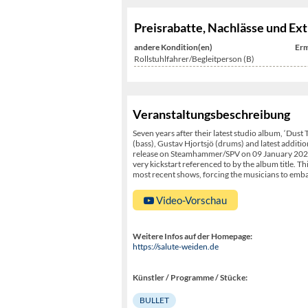
Preisrabatte, Nachlässe und Ext
andere Kondition(en)
Erm
Rollstuhlfahrer/Begleitperson (B)
Veranstaltungsbeschreibung
Seven years after their latest studio album, ‘Dus
(bass), Gustav Hjortsjö (drums) and latest additi
release on Steamhammer/SPV on 09 January 2026 an
very kickstart referenced to by the album title. Th
most recent shows, forcing the musicians to emba
Video-Vorschau
Weitere Infos auf der Homepage:
https://salute-weiden.de
Künstler / Programme / Stücke:
BULLET