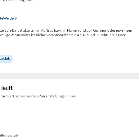
uteWeiden/
telt die Eintrittskarten im Auftrag bzw. im Namen und auf Rechnung des jeweiligen
weilige Veranstalter ist alleine verantwortlich für Ablauf und Durchführung der
gsclub
 läuft
nformiert, sobald es neue Veranstaltungen Ihres
ltungsclub