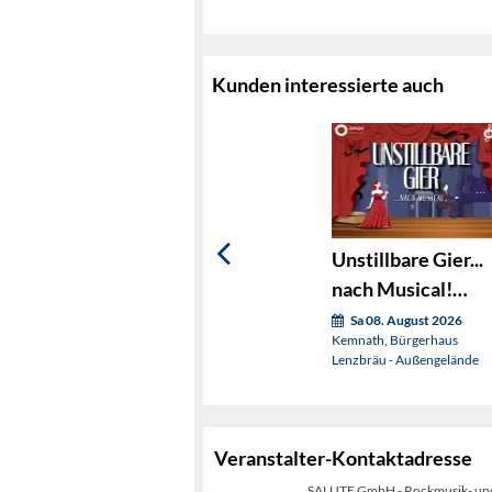
Kunden interessierte auch
Unstillbare Gier...
nach Musical!
(OVIGO sings)
Sa 08. August 2026
Kemnath, Bürgerhaus
Lenzbräu - Außengelände
Veranstalter-Kontaktadresse
SALUTE GmbH - Rockmusik- und