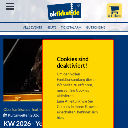
Menü
0 Tickets
ALLE EVENTS
HEUTE
TICKETALARM
GUTSCHEINE
Cookies sind
deaktiviert!
Um den vollen
Funktionsumfang dieser
Webseite zu erfahren,
müssen Sie Cookies
aktivieren.
Eine Anleitung wie Sie
Cookies in Ihrem Browser
Oberfränkisches Textilmuseum e.V.
einschalten, befindet sich
Kulturwelten 2026:
hier
.
KW 2026 - Younee