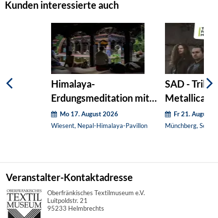
Kunden interessierte auch
Himalaya-
SAD - Tribut
Erdungsmeditation mit
Metallica
Klangschalen & Gong
Mo 17. August 2026
Fr 21. August 
Wiesent, Nepal-Himalaya-Pavillon
Münchberg, Schüt
Veranstalter-Kontaktadresse
Oberfränkisches Textilmuseum e.V.
Luitpoldstr. 21
95233 Helmbrechts