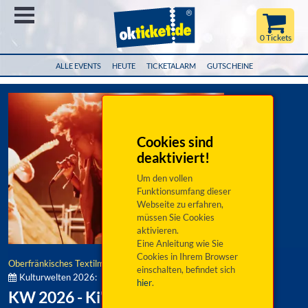
Menü
0 Tickets
ALLE EVENTS
HEUTE
TICKETALARM
GUTSCHEINE
Cookies sind
deaktiviert!
Um den vollen
Funktionsumfang dieser
Webseite zu erfahren,
müssen Sie Cookies
aktivieren.
Eine Anleitung wie Sie
Cookies in Ihrem Browser
Oberfränkisches Textilmuseum e.V.
einschalten, befindet sich
Kulturwelten 2026:
hier
.
KW 2026 - Ki'Luanda