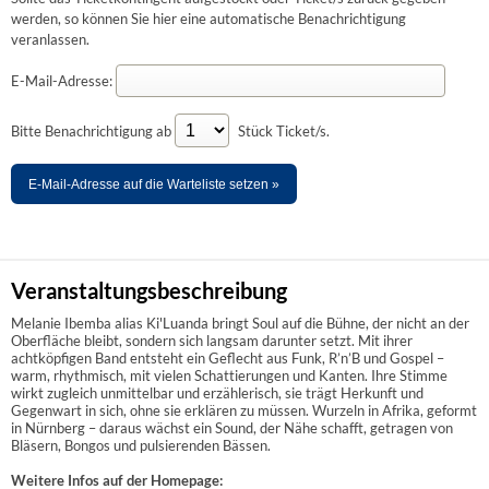
werden, so können Sie hier eine automatische Benachrichtigung
veranlassen.
E-Mail-Adresse:
Bitte Benachrichtigung ab
Stück Ticket/s.
E-Mail-Adresse auf die Warteliste setzen »
Veranstaltungsbeschreibung
Melanie Ibemba alias Ki'Luanda bringt Soul auf die Bühne, der nicht an der
Oberfläche bleibt, sondern sich langsam darunter setzt. Mit ihrer
achtköpfigen Band entsteht ein Geflecht aus Funk, R’n’B und Gospel –
warm, rhythmisch, mit vielen Schattierungen und Kanten. Ihre Stimme
wirkt zugleich unmittelbar und erzählerisch, sie trägt Herkunft und
Gegenwart in sich, ohne sie erklären zu müssen. Wurzeln in Afrika, geformt
in Nürnberg – daraus wächst ein Sound, der Nähe schafft, getragen von
Bläsern, Bongos und pulsierenden Bässen.
Weitere Infos auf der Homepage: