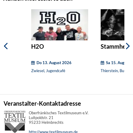
H2O
Stammheim
Do 13. August 2026
Sa 15. August 
Zwiesel, Jugendcafé
Thierstein, Burgrui
Veranstalter-Kontaktadresse
Oberfränkisches Textilmuseum e.V.
Luitpoldstr. 21
95233 Helmbrechts
http://www.textilmuseum.de