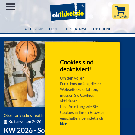
Menü
0 Tickets
ALLE EVENTS
HEUTE
TICKETALARM
GUTSCHEINE
Cookies sind
deaktiviert!
Um den vollen
Funktionsumfang dieser
Webseite zu erfahren,
müssen Sie Cookies
aktivieren.
Eine Anleitung wie Sie
Cookies in Ihrem Browser
Oberfränkisches Textilmuseum e.V.
einschalten, befindet sich
Kulturwelten 2026:
hier
.
KW 2026 - Sorvina