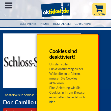
Menü
0 Tickets
ALLE EVENTS
HEUTE
TICKETALARM
GUTSCHEINE
Cookies sind
deaktiviert!
Um den vollen
Funktionsumfang dieser
Webseite zu erfahren,
müssen Sie Cookies
aktivieren.
Eine Anleitung wie Sie
Cookies in Ihrem Browser
Theaterverein Schloss-Spiele Neumarkt e.V.
einschalten, befindet sich
Don Camillo und Peppone
hier
.