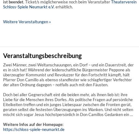
ist beendet
. Ticket/s möglicherweise noch beim Veranstalter
Theaterverein
Schloss-Spiele Neumarkt e.V.
erhältlich.
Weitere Veranstaltungen »
Veranstaltungsbeschreibung
Zwei Männer, zwei Weltanschauungen, ein Dorf – und ein Dauerstreit, der
es in sich hat! Während der leidenschaftliche Bürgermeister Peppone als
überzeugter Kommunist und Revoluzzer für den Fortschritt kämpft, hält
Pfarrer Don Camillo als ebenso standfester wie schlagfertiger Verfechter
der alten Ordnung dagegen – notfalls auch mit den Fäusten.
Doch bei aller Gegnerschaft eint die beiden mehr, als ihnen lieb ist: ihre
Liebe für die Menschen ihres Dorfes. Als politische Fragen auf persönliche
Eitelkeiten treffen und ein junges Liebespaar zwischen die Fronten gerät,
geraten selbst die festesten Überzeugungen ins Wanken. Und nicht selten
mischt sich sogar Jesus höchstpersönlich in Don Camillos Gedanken ein …
Weitere Infos auf der Homepage:
https://schloss-spiele-neumarkt.de