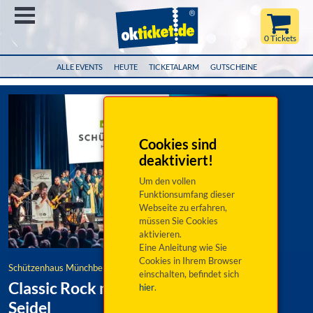
Menü
0 Tickets
ALLE EVENTS
HEUTE
TICKETALARM
GUTSCHEINE
Cookies sind
deaktiviert!
Um den vollen
Funktionsumfang dieser
Webseite zu erfahren,
müssen Sie Cookies
aktivieren.
Eine Anleitung wie Sie
Cookies in Ihrem Browser
Schützenhaus Münchberg
einschalten, befindet sich
Classic Rock meets Gospel - Marina
hier
.
Seidel