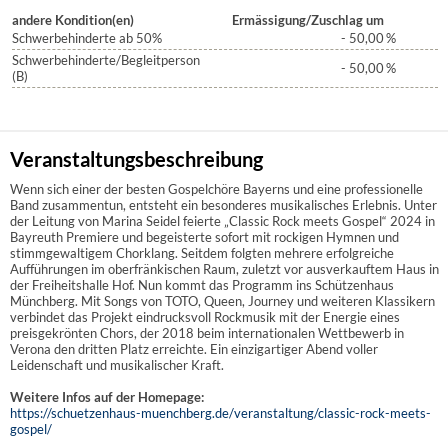
andere Kondition(en)
Ermässigung/Zuschlag um
Schwerbehinderte ab 50%
- 50,00
%
Schwerbehinderte/Begleitperson
- 50,00
%
(B)
Veranstaltungsbeschreibung
Wenn sich einer der besten Gospelchöre Bayerns und eine professionelle
Band zusammentun, entsteht ein besonderes musikalisches Erlebnis. Unter
der Leitung von Marina Seidel feierte „Classic Rock meets Gospel“ 2024 in
Bayreuth Premiere und begeisterte sofort mit rockigen Hymnen und
stimmgewaltigem Chorklang. Seitdem folgten mehrere erfolgreiche
Aufführungen im oberfränkischen Raum, zuletzt vor ausverkauftem Haus in
der Freiheitshalle Hof. Nun kommt das Programm ins Schützenhaus
Münchberg. Mit Songs von TOTO, Queen, Journey und weiteren Klassikern
verbindet das Projekt eindrucksvoll Rockmusik mit der Energie eines
preisgekrönten Chors, der 2018 beim internationalen Wettbewerb in
Verona den dritten Platz erreichte. Ein einzigartiger Abend voller
Leidenschaft und musikalischer Kraft.
Weitere Infos auf der Homepage:
https://schuetzenhaus-muenchberg.de/veranstaltung/classic-rock-meets-
gospel/