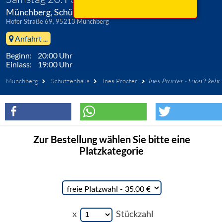
Münchberg, Schützenhaus
Hofer Straße 69, 95213 Münchberg
Anfahrt ...
Beginn: 20:00 Uhr
Einlass: 19:00 Uhr
Münchberg
Schützenhaus
Ines Procter
Ines Procter - I don´t kehr
Zur Bestellung wählen Sie bitte eine
Platzkategorie
x
Stückzahl