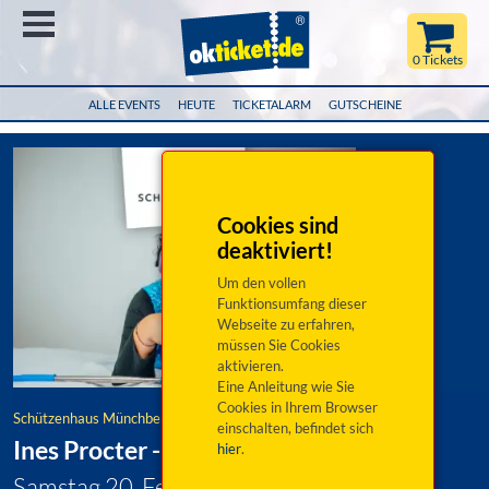
Menü
0 Tickets
ALLE EVENTS
HEUTE
TICKETALARM
GUTSCHEINE
Cookies sind
deaktiviert!
Um den vollen
Funktionsumfang dieser
Webseite zu erfahren,
müssen Sie Cookies
aktivieren.
Eine Anleitung wie Sie
Cookies in Ihrem Browser
Schützenhaus Münchberg
einschalten, befindet sich
Ines Procter - I don´t kehr
hier
.
Samstag 20. Februar 2027