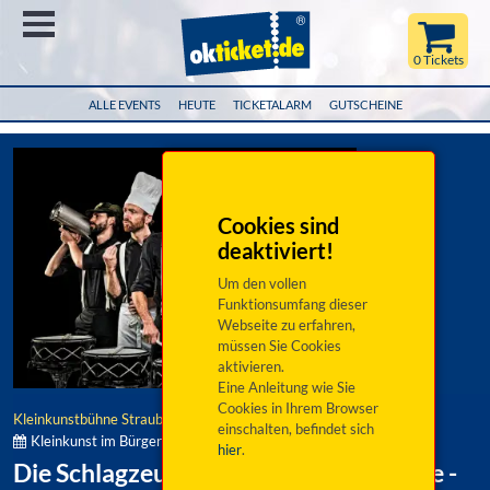
Menü
0 Tickets
ALLE EVENTS
HEUTE
TICKETALARM
GUTSCHEINE
Cookies sind
deaktiviert!
Um den vollen
Funktionsumfang dieser
Webseite zu erfahren,
müssen Sie Cookies
aktivieren.
Eine Anleitung wie Sie
Cookies in Ihrem Browser
Kleinkunstbühne Straubing
einschalten, befindet sich
Kleinkunst im Bürgersaal Ergolding 2026/27:
hier
.
Die Schlagzeugmafia: Backstreet Noise -