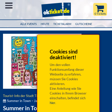
Menü
0 Tickets
ALLE EVENTS
HEUTE
TICKETALARM
GUTSCHEINE
Cookies sind
deaktiviert!
Um den vollen
Funktionsumfang dieser
Webseite zu erfahren,
müssen Sie Cookies
aktivieren.
Eine Anleitung wie Sie
Cookies in Ihrem Browser
Tourist-Info der Stadt Tirschenreuth
einschalten, befindet sich
Summer in Town – James Rizzi goes Tirschenreuth:
hier
.
Summer in Town – James Rizzi goes