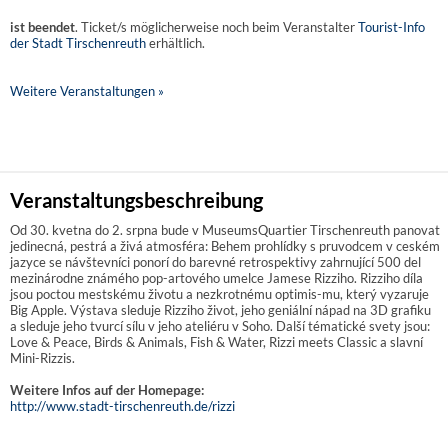
ist beendet
. Ticket/s möglicherweise noch beim Veranstalter
Tourist-Info
der Stadt Tirschenreuth
erhältlich.
Weitere Veranstaltungen »
Veranstaltungsbeschreibung
Od 30. kvetna do 2. srpna bude v MuseumsQuartier Tirschenreuth panovat
jedinecná, pestrá a živá atmosféra: Behem prohlídky s pruvodcem v ceském
jazyce se návštevníci ponorí do barevné retrospektivy zahrnující 500 del
mezinárodne známého pop-artového umelce Jamese Rizziho. Rizziho díla
jsou poctou mestskému životu a nezkrotnému optimis-mu, který vyzaruje
Big Apple. Výstava sleduje Rizziho život, jeho geniální nápad na 3D grafiku
a sleduje jeho tvurcí sílu v jeho ateliéru v Soho. Další tématické svety jsou:
Love & Peace, Birds & Animals, Fish & Water, Rizzi meets Classic a slavní
Mini-Rizzis.
Weitere Infos auf der Homepage:
http://www.stadt-tirschenreuth.de/rizzi