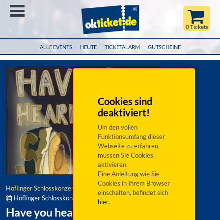
Menü
0 Tickets
ALLE EVENTS
HEUTE
TICKETALARM
GUTSCHEINE
Cookies sind
deaktiviert!
Um den vollen
Funktionsumfang dieser
Webseite zu erfahren,
müssen Sie Cookies
aktivieren.
Eine Anleitung wie Sie
Cookies in Ihrem Browser
Höflinger Schlosskonzerte
einschalten, befindet sich
Höflinger Schlosskonzerte:
hier
.
Have you heard the sound