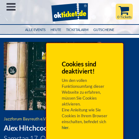
Menü
0 Tickets
ALLE EVENTS
HEUTE
TICKETALARM
GUTSCHEINE
Cookies sind
deaktiviert!
Um den vollen
Funktionsumfang dieser
Webseite zu erfahren,
müssen Sie Cookies
aktivieren.
Eine Anleitung wie Sie
Cookies in Ihrem Browser
Jazzforum Bayreuth e.V.
einschalten, befindet sich
Alex Hitchcock Quartet
hier
.
Samstag 17. Oktober 2026