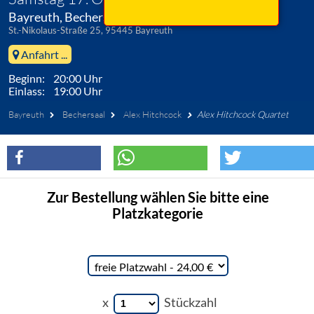
Bayreuth, Bechersaal
St.-Nikolaus-Straße 25, 95445 Bayreuth
Anfahrt ...
Beginn: 20:00 Uhr
Einlass: 19:00 Uhr
Bayreuth
Bechersaal
Alex Hitchcock
Alex Hitchcock Quartet
Zur Bestellung wählen Sie bitte eine
Platzkategorie
x
Stückzahl