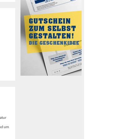
atur
und um