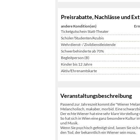
Preisrabatte, Nachlässe und Ext
andere Kondition(en)
Erm
Ticketgutschein Statt-Theater
Schüler/Studenten/Azubis
Wehrdienst- / Zivildienstleistende
Schwerbehinderte ab 70%
Begleitperson (B)
Kinder bis 12 Jahre
Aktiv/Ehrenamtskarte
Veranstaltungsbeschreibung
Passend zur Jahreszeit kommt die "Wiener Melang
Melancholisch, makaber, morbid. Eine schwarzbit
Der echte Wiener hat eine sehr klare Vorstellung 
So hat sich in Wien eine ganz besondere Kultur i
und Musik.
Wenn Sie psychisch gefestigt sind, lassen Sie si
den Tod, der bekanntlich ein Wiener sein muss.