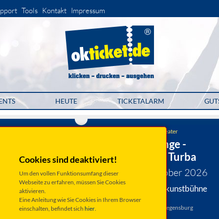
pport
Tools
Kontakt
Impressum
ENTS
HEUTE
TICKETALARM
GUT
Kleinkunstbühne Statt-Theater
Wiener Melange -
Dennerlohr & Turba
Cookies sind deaktiviert!
Freitag 23. Oktober 2026
Um den vollen Funktionsumfang dieser
Webseite zu erfahren, müssen Sie Cookies
Regensburg, Kleinkunstbühne
aktivieren.
STATT-THEATER
Eine Anleitung wie Sie Cookies in Ihrem Browser
Winklergasse 16, 93047 Regensburg
einschalten, befindet sich
hier
.