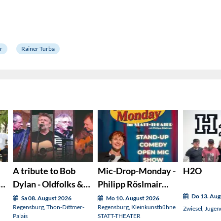
r
Rainer Turba
A tribute to Bob
Mic-Drop-Monday -
H2O
Dylan - Oldfolks &
Philipp Röslmair
Friends
präsentiert:
Do 13. Aug
Sa 08. August 2026
Mo 10. August 2026
Regensburg, Thon-Dittmer-
Regensburg, Kleinkunstbühne
Zwiesel, Jugen
Palais
STATT-THEATER