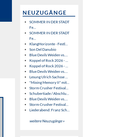
NEUZUGÄNGE
SOMMER IN DER STADT
Fe...
SOMMER IN DER STADT
Fe...
KlangHorizonte - Festl...
Son Del Danubio
Blue Devils Weiden vs....
Koppel of Rock 2026 - ...
Koppel of Rock 2026 - ...
Blue Devils Weiden vs....
Lesung Ulrich Sachsse ...
"Mixing Memory II" mit...
Storm Crusher Festival...
Schubertiade / Abschlu...
Blue Devils Weiden vs....
Storm Crusher Festival...
Liederabend: Franz Sch...
weitere Neuzugänge »