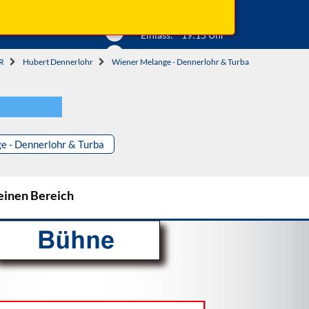
Anfahrt ...
Beginn: 19:30 Uhr
Einlass: 19:15 Uhr
R
Hubert Dennerlohr
Wiener Melange - Dennerlohr & Turba
 - Dennerlohr & Turba
 einen Bereich