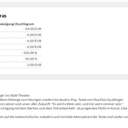
ras
ässigung/Zuschlag um
- 24,00
EUR
- 6,00
EUR
- 6,00
EUR
- 6,00
EUR
- 100,00
%
- 50,00
%
- 3,00
EUR
e" ins Statt-Theater:
tere Melange von Heurigen-Liedern bis Austro-Pop. Texte von Musil bis Qualtinger.
von seiner und unser aller Zukunft: "Es wird a Wein sein, und mir wern nimmer sein."
m Umgang mit dem Sterben und dem Tod entwickelt - als prägendes Motiv in Kunst, Liter
ch ein auf die melancholische, makabre und morbide Atmosphäre der Texte und Lieder r