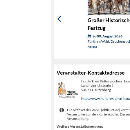
Großer Historisch
Festzug
So 09. August 2026
Furth im Wald, Drachenstic
Arena
Veranstalter-Kontaktadresse
Förderkreis Kulturwochen Hauz
Langheinrichstraße 5
94051 Hauzenberg
https://www.kulturwochen-hau
Die okticket.de GmbH (okticket.de) vermit
Veranstalters an den Kartenkäufer. Der je
Veranstaltung.
Weitere Veranstaltungen von: