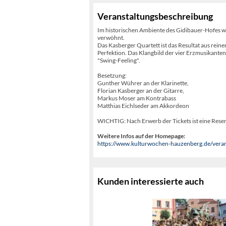
Veranstaltungsbeschreibung
Im historischen Ambiente des Gidibauer-Hofes we
verwöhnt.
Das Kasberger Quartett ist das Resultat aus rein
Perfektion. Das Klangbild der vier Erzmusikanten
"Swing-Feeling".
Besetzung:
Gunther Wührer an der Klarinette,
Florian Kasberger an der Gitarre,
Markus Moser am Kontrabass
Matthias Eichlseder am Akkordeon
WICHTIG: Nach Erwerb der Tickets ist eine Res
Weitere Infos auf der Homepage:
https://www.kulturwochen-hauzenberg.de/veran
Kunden interessierte auch