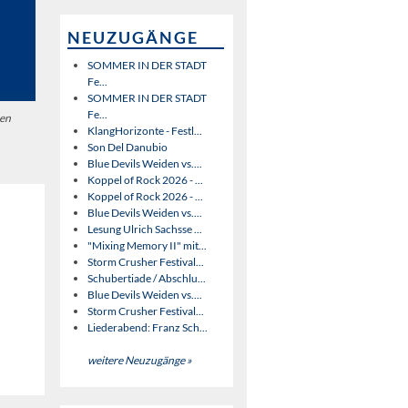
NEUZUGÄNGE
SOMMER IN DER STADT
Fe...
SOMMER IN DER STADT
Fe...
pen
KlangHorizonte - Festl...
Son Del Danubio
Blue Devils Weiden vs....
Koppel of Rock 2026 - ...
Koppel of Rock 2026 - ...
Blue Devils Weiden vs....
Lesung Ulrich Sachsse ...
"Mixing Memory II" mit...
Storm Crusher Festival...
Schubertiade / Abschlu...
Blue Devils Weiden vs....
Storm Crusher Festival...
Liederabend: Franz Sch...
weitere Neuzugänge »