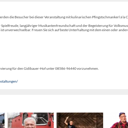
rden die Besucher bei dieser Veranstaltung mit kulinarischen Pfingstschmankerl á la C
er Spielfreude, langjähriger Musikantenfreundschaft und der Begeisterung für Volksmus
 ist unverwechselbar. Freuen Sie sich auf beste Unterhaltung mit dem einen oder ande
ervierung für den Gidibauer-Hof unter 08586-96440 vorzunehmen.
staltungen/