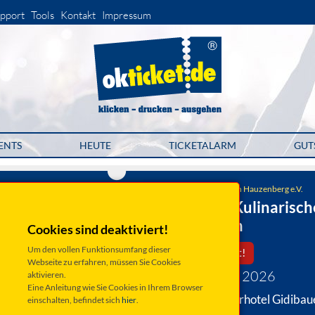
pport
Tools
Kontakt
Impressum
ENTS
HEUTE
TICKETALARM
GUT
Förderkreis Kulturwochen Hauzenberg e.V.
Musikalisch-Kulinarisch
Frühschoppen
Cookies sind deaktiviert!
Um den vollen Funktionsumfang dieser
Leider ausverkauft!
Webseite zu erfahren, müssen Sie Cookies
Montag 25. Mai 2026
aktivieren.
Eine Anleitung wie Sie Cookies in Ihrem Browser
Hauzenberg, Naturhotel Gidibau
einschalten, befindet sich
hier
.
Hof