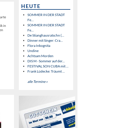
HEUTE
SOMMER IN DER STADT
arte
Fe...
SOMMER IN DER STADT
ik in
ren
Fe...
De Stianghausratschn (...
Dinner mit Singer: Cra...
Flora Inkognita
Undine
Achtsam Morden
DIS M - Sommer auf der...
FESTIVAL SON CUBA mit ...
Frank Lüdecke: Träumt ...
alle Termine »