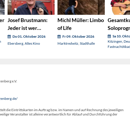
er
Josef Brustmann:
Michl Müller: Limbo
Gesamtku
Jeder ist wer
of Life
Soloprog
(Nachholtermin)
Thomas V
Sa 10. Okt
Do 01. Oktober 2026
Fr 09. Oktober 2026
h
Kitzingen, De
Ebersberg, Altes Kino
Marktredwitz, Stadthalle
FastnachtAka
enberg e.V.
zenberg.de/
telt die Eintrittskarten im Auftrag bzw. im Namen und auf Rechnung des jeweiligen
weilige Veranstalter ist alleine verantwortlich für Ablauf und Durchführung der