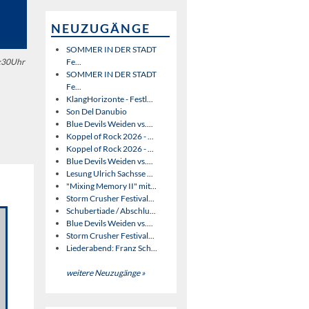
NEUZUGÄNGE
SOMMER IN DER STADT
Fe...
9:30Uhr
SOMMER IN DER STADT
Fe...
KlangHorizonte - Festl...
Son Del Danubio
Blue Devils Weiden vs....
Koppel of Rock 2026 - ...
Koppel of Rock 2026 - ...
Blue Devils Weiden vs....
Lesung Ulrich Sachsse ...
"Mixing Memory II" mit...
Storm Crusher Festival...
Schubertiade / Abschlu...
Blue Devils Weiden vs....
Storm Crusher Festival...
Liederabend: Franz Sch...
weitere Neuzugänge »