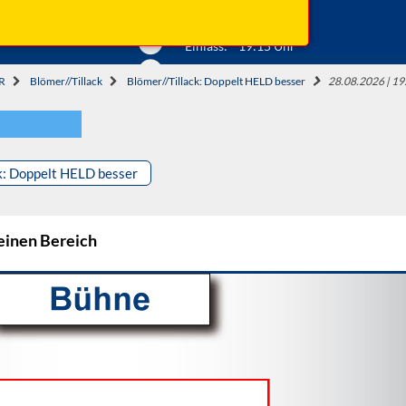
Anfahrt ...
Beginn: 19:30 Uhr
Einlass: 19:15 Uhr
R
Blömer//Tillack
Blömer//Tillack: Doppelt HELD besser
28.08.2026 | 1
k: Doppelt HELD besser
 einen Bereich