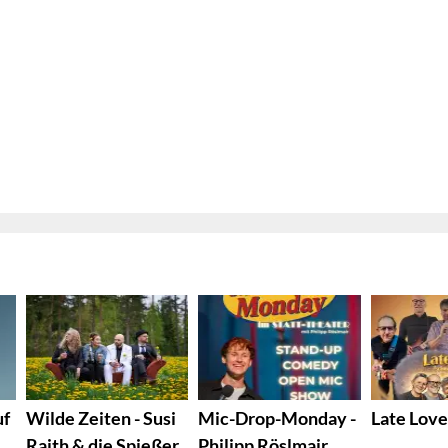
uf
Wilde Zeiten - Susi
Mic-Drop-Monday -
Late Love
Raith & die Spießer
Philipp Röslmair