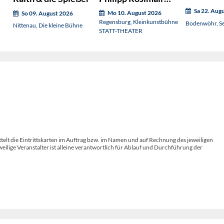
präsentiert:
Sa 22. Aug
Mo 10. August 2026
So 09. August 2026
Regensburg, Kleinkunstbühne
Bodenwöhr, S
Nittenau, Die kleine Bühne
STATT-THEATER
telt die Eintrittskarten im Auftrag bzw. im Namen und auf Rechnung des jeweiligen
weilige Veranstalter ist alleine verantwortlich für Ablauf und Durchführung der