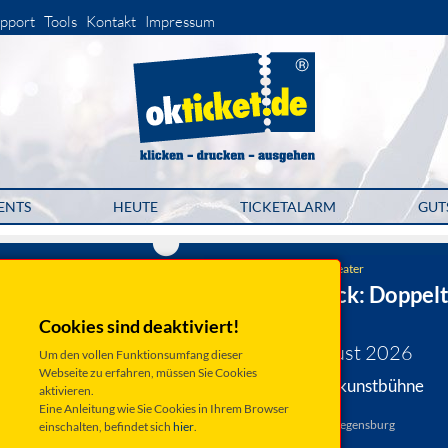
pport
Tools
Kontakt
Impressum
ENTS
HEUTE
TICKETALARM
GUT
Kleinkunstbühne Statt-Theater
Blömer//Tillack: Doppel
HELD besser
Cookies sind deaktiviert!
Freitag 28. August 2026
Um den vollen Funktionsumfang dieser
Webseite zu erfahren, müssen Sie Cookies
Regensburg, Kleinkunstbühne
aktivieren.
STATT-THEATER
Eine Anleitung wie Sie Cookies in Ihrem Browser
Winklergasse 16, 93047 Regensburg
einschalten, befindet sich
hier
.