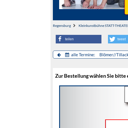
Regensburg
Kleinkunstbühne STATT-THEATE
teilen
tweet
alle Termine: Blömer//Tillac
Zur Bestellung wählen Sie bitte