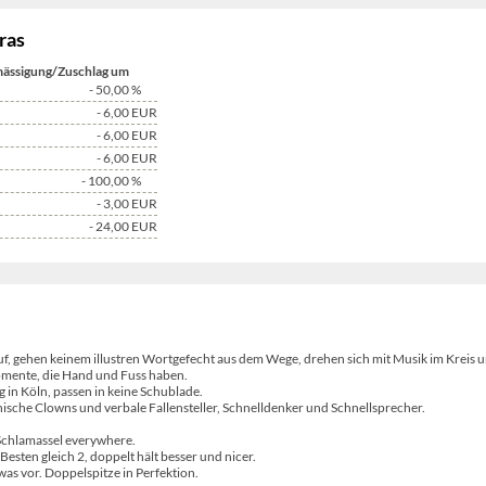
ras
ässigung/Zuschlag um
- 50,00
%
- 6,00
EUR
- 6,00
EUR
- 6,00
EUR
- 100,00
%
- 3,00
EUR
- 24,00
EUR
uf, gehen keinem illustren Wortgefecht aus dem Wege, drehen sich mit Musik im Kreis 
mente, die Hand und Fuss haben.
 in Köln, passen in keine Schublade.
zenische Clowns und verbale Fallensteller, Schnelldenker und Schnellsprecher.
 Schlamassel everywhere.
Besten gleich 2, doppelt hält besser und nicer.
was vor. Doppelspitze in Perfektion.