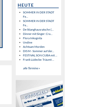
HEUTE
SOMMER IN DER STADT
Fe...
SOMMER IN DER STADT
Fe...
De Stianghausratschn (...
Dinner mit Singer: Cra...
Flora Inkognita
Undine
Achtsam Morden
DIS M - Sommer auf der...
FESTIVAL SON CUBA mit ...
Frank Lüdecke: Träumt ...
alle Termine »