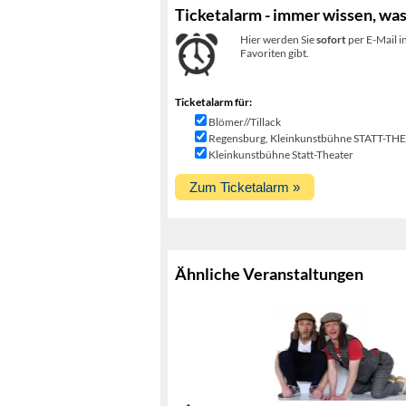
Ticketalarm - immer wissen, was
Hier werden Sie
sofort
per E-Mail i
Favoriten gibt.
Ticketalarm für:
Blömer//Tillack
Regensburg, Kleinkunstbühne STATT-TH
Kleinkunstbühne Statt-Theater
Ähnliche Veranstaltungen