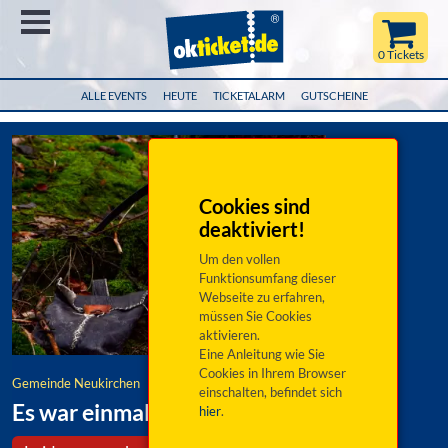
Menü
0 Tickets
ALLE EVENTS
HEUTE
TICKETALARM
GUTSCHEINE
Cookies sind
deaktiviert!
Um den vollen
Funktionsumfang dieser
Webseite zu erfahren,
müssen Sie Cookies
aktivieren.
Eine Anleitung wie Sie
Cookies in Ihrem Browser
Gemeinde Neukirchen
einschalten, befindet sich
Es war einmal im Mühlbachtal
hier
.