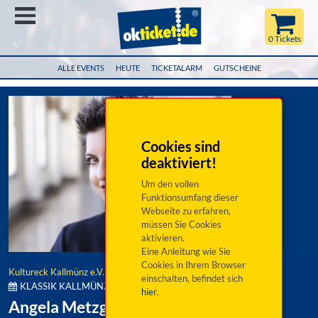
Menü
0 Tickets
ALLE EVENTS
HEUTE
TICKETALARM
GUTSCHEINE
Cookies sind
deaktiviert!
Um den vollen
Funktionsumfang dieser
Webseite zu erfahren,
müssen Sie Cookies
aktivieren.
Eine Anleitung wie Sie
Cookies in Ihrem Browser
Kultureck Kallmünz e.V.
einschalten, befindet sich
KLASSIK KALLMÜNZ | PREMIERE 2026:
hier
.
Angela Metzger | Orgelkonzert