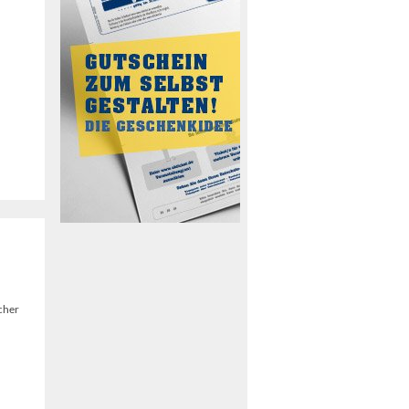
cher
u