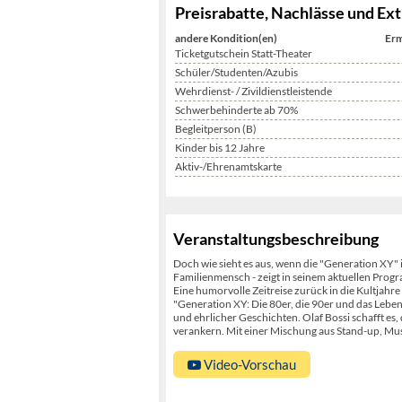
Preisrabatte, Nachlässe und Ext
andere Kondition(en)
Erm
Ticketgutschein Statt-Theater
Schüler/Studenten/Azubis
Wehrdienst- / Zivildienstleistende
Schwerbehinderte ab 70%
Begleitperson (B)
Kinder bis 12 Jahre
Aktiv-/Ehrenamtskarte
Veranstaltungsbeschreibung
Doch wie sieht es aus, wenn die "Generation XY"
Familienmensch - zeigt in seinem aktuellen Prog
Eine humorvolle Zeitreise zurück in die Kultjahre 
"Generation XY: Die 80er, die 90er und das Leben
und ehrlicher Geschichten. Olaf Bossi schafft es
verankern. Mit einer Mischung aus Stand-up, Mus
Video-Vorschau