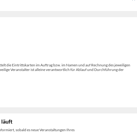
Schlosspark
telt die Eintrittskarten im Auftrag bzw. im Namen und auf Rechnung des jeweiligen
weilige Veranstalter ist alleine verantwortlich für Ablauf und Durchführung der
 läuft
nformiert, sobald es neue Veranstaltungen Ihres