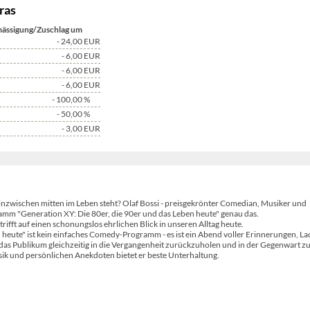
ras
ässigung/Zuschlag um
- 24,00
EUR
- 6,00
EUR
- 6,00
EUR
- 6,00
EUR
- 100,00
%
- 50,00
%
- 3,00
EUR
 inzwischen mitten im Leben steht? Olaf Bossi - preisgekrönter Comedian, Musiker und
ramm "Generation XY: Die 80er, die 90er und das Leben heute" genau das.
trifft auf einen schonungslos ehrlichen Blick in unseren Alltag heute.
 heute" ist kein einfaches Comedy-Programm - es ist ein Abend voller Erinnerungen, La
, das Publikum gleichzeitig in die Vergangenheit zurückzuholen und in der Gegenwart z
ik und persönlichen Anekdoten bietet er beste Unterhaltung.