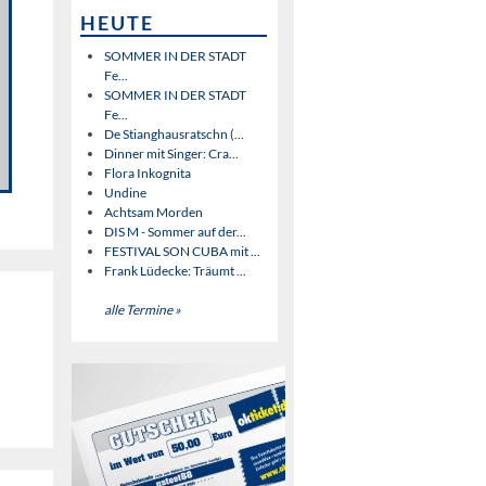
HEUTE
SOMMER IN DER STADT
Fe...
SOMMER IN DER STADT
Fe...
De Stianghausratschn (...
Dinner mit Singer: Cra...
Flora Inkognita
Undine
Achtsam Morden
DIS M - Sommer auf der...
FESTIVAL SON CUBA mit ...
Frank Lüdecke: Träumt ...
alle Termine »