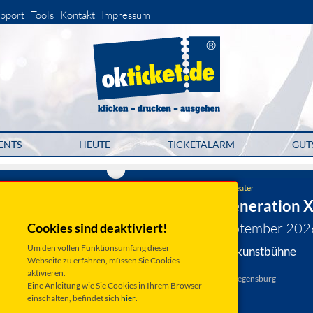
pport
Tools
Kontakt
Impressum
ENTS
HEUTE
TICKETALARM
GUT
Kleinkunstbühne Statt-Theater
Olaf Bossi: Generation 
Samstag 12. September 202
Cookies sind deaktiviert!
Um den vollen Funktionsumfang dieser
Regensburg, Kleinkunstbühne
Webseite zu erfahren, müssen Sie Cookies
STATT-THEATER
aktivieren.
Winklergasse 16, 93047 Regensburg
Eine Anleitung wie Sie Cookies in Ihrem Browser
Anfahrt ...
einschalten, befindet sich
hier
.