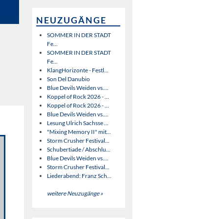
NEUZUGÄNGE
SOMMER IN DER STADT
Fe...
SOMMER IN DER STADT
Fe...
KlangHorizonte - Festl...
Son Del Danubio
Blue Devils Weiden vs....
Koppel of Rock 2026 - ...
Koppel of Rock 2026 - ...
Blue Devils Weiden vs....
Lesung Ulrich Sachsse ...
"Mixing Memory II" mit...
Storm Crusher Festival...
Schubertiade / Abschlu...
Blue Devils Weiden vs....
Storm Crusher Festival...
Liederabend: Franz Sch...
weitere Neuzugänge »