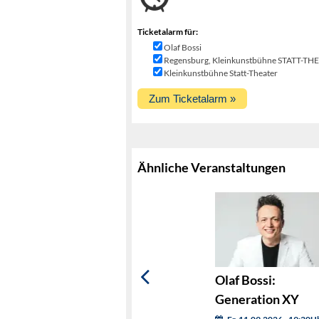
Ticketalarm für:
Olaf Bossi
Regensburg, Kleinkunstbühne STATT-TH
Kleinkunstbühne Statt-Theater
Ähnliche Veranstaltungen
Olaf Bossi:
Generation XY