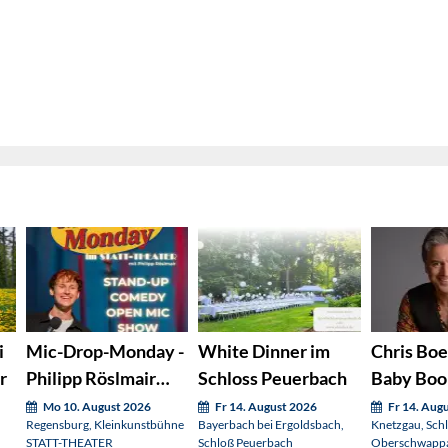
i
Mic-Drop-Monday -
White Dinner im
Chris Boe
r
Philipp Röslmair
Schloss Peuerbach
Baby Boo
präsentiert:
Mo 10. August 2026
Fr 14. August 2026
Fr 14. Aug
Regensburg, Kleinkunstbühne
Bayerbach bei Ergoldsbach,
Knetzgau, Sch
STATT-THEATER
Schloß Peuerbach
Oberschwappa