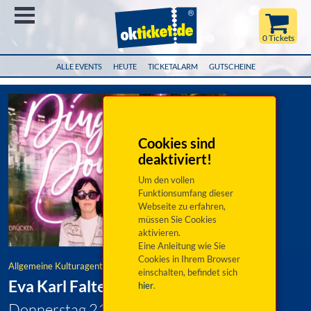
Menü
0 Tickets
ALLE EVENTS
HEUTE
TICKETALARM
GUTSCHEINE
Cookies sind
deaktiviert!
Um den vollen
Funktionsumfang dieser
Webseite zu erfahren,
müssen Sie Cookies
aktivieren.
Eine Anleitung wie Sie
Cookies in Ihrem Browser
Allgemeine Kulturagentur
einschalten, befindet sich
Eva Karl Faltermeier - Neu: Ding Dong
hier
.
Donnerstag 21. Januar 2027