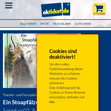
Menü
0 Tickets
ALLE EVENTS
HEUTE
TICKETALARM
GUTSCHEINE
Cookies sind
deaktiviert!
Um den vollen
Funktionsumfang dieser
Webseite zu erfahren,
müssen Sie Cookies
aktivieren.
Eine Anleitung wie Sie
Cookies in Ihrem Browser
Theater- und Festspielverein Nittenau e.V.
einschalten, befindet sich
Ein Stoapfälzer Sommernachtstraum
hier
.
Sonntag 02. August 2026