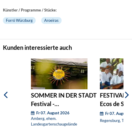
Künstler / Programme / Stücke:
Forró Würzburg
Aroeiras
Kunden interessierte auch
SOMMER IN DER STADT
FESTIVAL S
Festival -
Ecos de Sib
Wochenendticket
Fr 07. August 2026
Fr 07. August 
Amberg, ehem.
Regensburg, Thon-
Landesgartenschaugelände