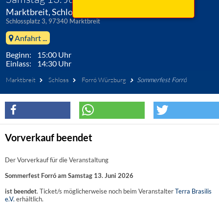
Marktbreit, Schloss
Schlossplatz 3, 97340 Marktbreit
Anfahrt ...
Beginn: 15:00 Uhr
Einlass: 14:30 Uhr
Marktbreit
Schloss
Forró Würzburg
Sommerfest Forró
Vorverkauf beendet
Der Vorverkauf für die Veranstaltung
Sommerfest Forró am Samstag 13. Juni 2026
ist beendet
. Ticket/s möglicherweise noch beim Veranstalter
Terra Brasilis
e.V.
erhältlich.