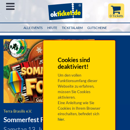
Menü
0 Tickets
ALLE EVENTS
HEUTE
TICKETALARM
GUTSCHEINE
Cookies sind
deaktiviert!
Um den vollen
Funktionsumfang dieser
Webseite zu erfahren,
müssen Sie Cookies
aktivieren.
Eine Anleitung wie Sie
Cookies in Ihrem Browser
Terra Brasilis e.V.
einschalten, befindet sich
Sommerfest Forró
hier
.
Samstag 13. Juni 2026