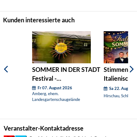
Kunden interessierte auch
SOMMER IN DER STADT
Stimmen der
Festival -
Italienische
Wochenendticket
Sommernac
Fr 07. August 2026
Sa 22. August 
Amberg, ehem.
Hirschau, Schlossh
Landesgartenschaugelände
Veranstalter-Kontaktadresse