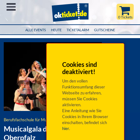
Menü
0 Tickets
ALLE EVENTS
HEUTE
TICKETALARM
GUTSCHEINE
Cookies sind
deaktiviert!
Um den vollen
Funktionsumfang dieser
Webseite zu erfahren,
müssen Sie Cookies
aktivieren.
Eine Anleitung wie Sie
Cookies in Ihrem Browser
Berufsfachschule für Musik Sulzbach-Rosenberg
einschalten, befindet sich
Musicalgala der BfSM des Bezirks
hier
.
Oberpfalz