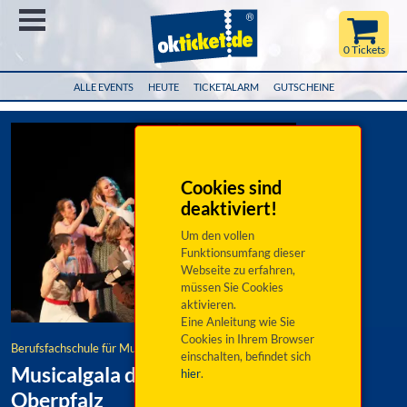
Menü
0 Tickets
ALLE EVENTS
HEUTE
TICKETALARM
GUTSCHEINE
Cookies sind
deaktiviert!
Um den vollen
Funktionsumfang dieser
Webseite zu erfahren,
müssen Sie Cookies
aktivieren.
Eine Anleitung wie Sie
Cookies in Ihrem Browser
Berufsfachschule für Musik Sulzbach-Rosenberg
einschalten, befindet sich
Musicalgala der BfSM des Bezirks
hier
.
Oberpfalz