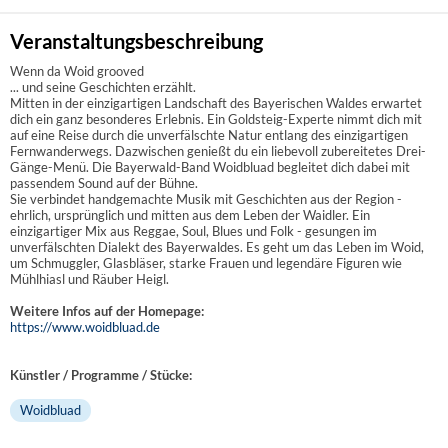
Veranstaltungsbeschreibung
Wenn da Woid grooved
... und seine Geschichten erzählt.
Mitten in der einzigartigen Landschaft des Bayerischen Waldes erwartet
dich ein ganz besonderes Erlebnis. Ein Goldsteig-Experte nimmt dich mit
auf eine Reise durch die unverfälschte Natur entlang des einzigartigen
Fernwanderwegs. Dazwischen genießt du ein liebevoll zubereitetes Drei-
Gänge-Menü. Die Bayerwald-Band Woidbluad begleitet dich dabei mit
passendem Sound auf der Bühne.
Sie verbindet handgemachte Musik mit Geschichten aus der Region -
ehrlich, ursprünglich und mitten aus dem Leben der Waidler. Ein
einzigartiger Mix aus Reggae, Soul, Blues und Folk - gesungen im
unverfälschten Dialekt des Bayerwaldes. Es geht um das Leben im Woid,
um Schmuggler, Glasbläser, starke Frauen und legendäre Figuren wie
Mühlhiasl und Räuber Heigl.
Weitere Infos auf der Homepage:
https://www.woidbluad.de
Künstler / Programme / Stücke:
Woidbluad