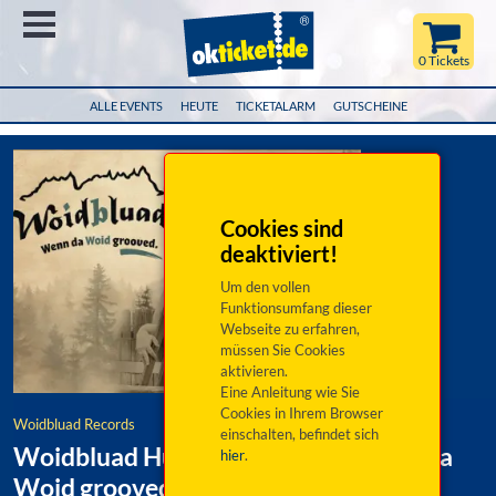
Menü
0 Tickets
ALLE EVENTS
HEUTE
TICKETALARM
GUTSCHEINE
Cookies sind
deaktiviert!
Um den vollen
Funktionsumfang dieser
Webseite zu erfahren,
müssen Sie Cookies
aktivieren.
Eine Anleitung wie Sie
Cookies in Ihrem Browser
Woidbluad Records
einschalten, befindet sich
Woidbluad Hüttentour 2026 - Wenn da
hier
.
Woid grooved.