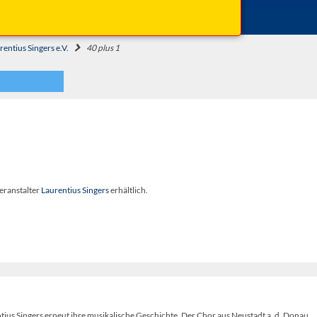
Einlass: 19:30 Uhr
rentius Singers e.V.
40 plus 1
eranstalter
Laurentius Singers
erhältlich.
tius Singers erneut ihre musikalische Geschichte. Der Chor aus Neustadt a. d. Donau