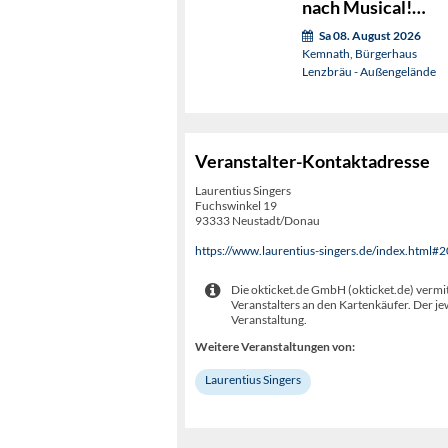
nach Musical!
(OVIGO sings)
Sa 08. August 2026
Kemnath, Bürgerhaus
Lenzbräu - Außengelände
Veranstalter-Kontaktadresse
Laurentius Singers
Fuchswinkel 19
93333 Neustadt/Donau
https://www.laurentius-singers.de/index.html#
Die okticket.de GmbH (okticket.de) vermit
Veranstalters an den Kartenkäufer. Der je
Veranstaltung.
Weitere Veranstaltungen von:
Laurentius Singers