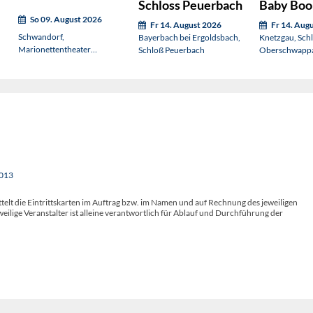
Schloss Peuerbach
Baby Boo
So 09. August 2026
Fr 14. August 2026
Fr 14. Aug
Schwandorf,
Bayerbach bei Ergoldsbach,
Knetzgau, Sch
Marionettentheater
Schloß Peuerbach
Oberschwappa
Schwandorf
Schlosspark
2013
telt die Eintrittskarten im Auftrag bzw. im Namen und auf Rechnung des jeweiligen
weilige Veranstalter ist alleine verantwortlich für Ablauf und Durchführung der