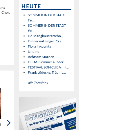
HEUTE
s zu
r Chor,
SOMMER IN DER STADT
Fe...
SOMMER IN DER STADT
Fe...
De Stianghausratschn (...
Dinner mit Singer: Cra...
Flora Inkognita
Undine
Achtsam Morden
DIS M - Sommer auf der...
FESTIVAL SON CUBA mit ...
Frank Lüdecke: Träumt ...
alle Termine »
ttcher:
SAD - Tribute to
MAFFAYpur -