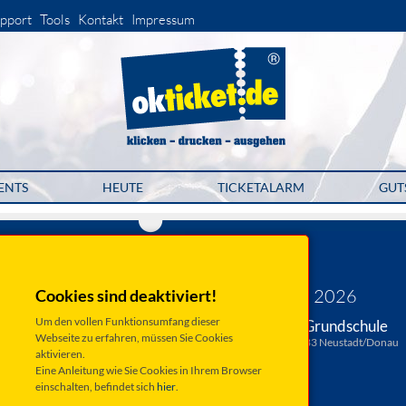
pport
Tools
Kontakt
Impressum
ENTS
HEUTE
TICKETALARM
GUT
Laurentius Singers
40 plus 1
Samstag 18. Juli 2026
Cookies sind deaktiviert!
Um den vollen Funktionsumfang dieser
Neustadt/Donau, Grundschule
Webseite zu erfahren, müssen Sie Cookies
Julius-Sax-Straße 27, 93333 Neustadt/Donau
aktivieren.
Anfahrt ...
Eine Anleitung wie Sie Cookies in Ihrem Browser
einschalten, befindet sich
hier
.
Beginn: 20:00 Uhr