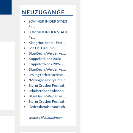
NEUZUGÄNGE
SOMMER IN DER STADT
Fe...
SOMMER IN DER STADT
Fe...
KlangHorizonte - Festl...
Son Del Danubio
Blue Devils Weiden vs....
Koppel of Rock 2026 - ...
Koppel of Rock 2026 - ...
Blue Devils Weiden vs....
Lesung Ulrich Sachsse ...
"Mixing Memory II" mit...
Storm Crusher Festival...
Schubertiade / Abschlu...
Blue Devils Weiden vs....
Storm Crusher Festival...
Liederabend: Franz Sch...
weitere Neuzugänge »