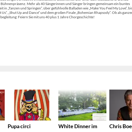
 und Bühnenpräsenz. Mehr als 40 Sängerinnen und Sänger bringen gemeinsam ein buntes
t in „Tanzen und Springen“, über gefühlvolle Balladen wie „Make You Feel My Love“, bi
ut Us“, „Shut Up and Dance“ und dem großen Finale „Bohemian Rhapsody“. Ob als ganze
egleitung: Feiern Sie mit uns 40 plus 1 Jahre Chorgeschichte!
Pupa circi
White Dinner im
Chris Boe