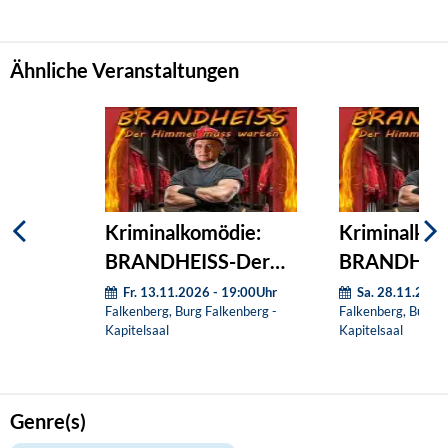
Ähnliche Veranstaltungen
Kriminalkomödie:
Kriminalkom
BRANDHEISS-Der
BRANDHEIS
Himmel muss warten
Himmel mus
Fr. 13.11.2026 - 19:00Uhr
Sa. 28.11.2026
Falkenberg, Burg Falkenberg -
Falkenberg, Burg F
Kapitelsaal
Kapitelsaal
Genre(s)