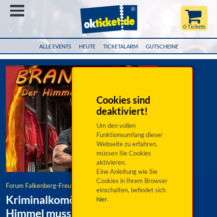
Menü
0 Tickets
ALLE EVENTS
HEUTE
TICKETALARM
GUTSCHEINE
Cookies sind
deaktiviert!
Um den vollen
Funktionsumfang dieser
Webseite zu erfahren,
müssen Sie Cookies
aktivieren.
Eine Anleitung wie Sie
Cookies in Ihrem Browser
Forum Falkenberg-Freunde der Burg e.V.
einschalten, befindet sich
Kriminalkomödie: BRANDHEISS-Der
hier
.
Himmel muss warten