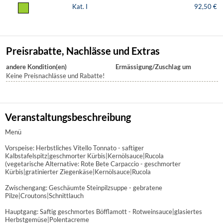
Kat. I
92,50 €
Preisrabatte, Nachlässe und Extras
andere Kondition(en)
Ermässigung/Zuschlag um
Keine Preisnachlässe und Rabatte!
Veranstaltungsbeschreibung
Menü
Vorspeise: Herbstliches Vitello Tonnato - saftiger
Kalbstafelspitz|geschmorter Kürbis|Kernölsauce|Rucola
(vegetarische Alternative: Rote Bete Carpaccio - geschmorter
Kürbis|gratinierter Ziegenkäse|Kernölsauce|Rucola
Zwischengang: Geschäumte Steinpilzsuppe - gebratene
Pilze|Croutons|Schnittlauch
Hauptgang: Saftig geschmortes Böfflamott - Rotweinsauce|glasiertes
Herbstgemüse|Polentacreme