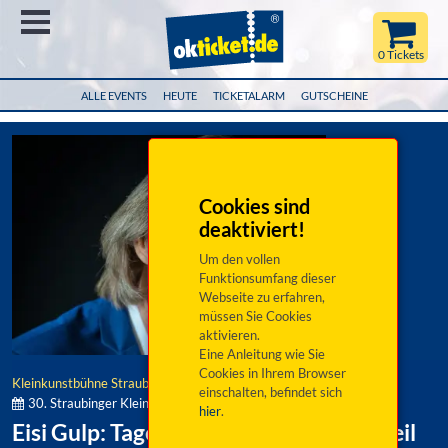
Menü
0 Tickets
ALLE EVENTS
HEUTE
TICKETALARM
GUTSCHEINE
Cookies sind
deaktiviert!
Um den vollen
Funktionsumfang dieser
Webseite zu erfahren,
müssen Sie Cookies
aktivieren.
Eine Anleitung wie Sie
Cookies in Ihrem Browser
Kleinkunstbühne Straubing
einschalten, befindet sich
30. Straubinger Kleinkunsttage 2026/27:
hier
.
Eisi Gulp: Tagebuch eines Komikers - Teil