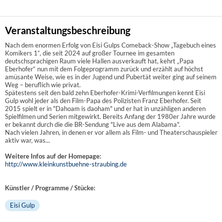
Veranstaltungsbeschreibung
Nach dem enormen Erfolg von Eisi Gulps Comeback-Show „Tagebuch eines
Komikers 1“, die seit 2024 auf großer Tournee im gesamten
deutschsprachigen Raum viele Hallen ausverkauft hat, kehrt „Papa
Eberhofer“ nun mit dem Folgeprogramm zurück und erzählt auf höchst
amüsante Weise, wie es in der Jugend und Pubertät weiter ging auf seinem
Weg – beruflich wie privat.
Spätestens seit den bald zehn Eberhofer-Krimi-Verfilmungen kennt Eisi
Gulp wohl jeder als den Film-Papa des Polizisten Franz Eberhofer. Seit
2015 spielt er in "Dahoam is daoham" und er hat in unzähligen anderen
Spielfilmen und Serien mitgewirkt. Bereits Anfang der 1980er Jahre wurde
er bekannt durch die die BR-Sendung "Live aus dem Alabama".
Nach vielen Jahren, in denen er vor allem als Film- und Theaterschauspieler
aktiv war, was...
Weitere Infos auf der Homepage:
http://www.kleinkunstbuehne-straubing.de
Künstler / Programme / Stücke:
Eisi Gulp