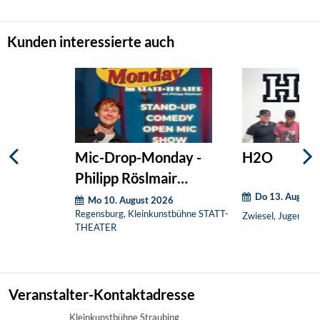
Kunden interessierte auch
Mic-Drop-Monday -
H2O
Philipp Röslmair
Do 13. August
präsentiert:
Mo 10. August 2026
Regensburg, Kleinkunstbühne STATT-
Zwiesel, Jugendcaf
THEATER
Veranstalter-Kontaktadresse
Kleinkunstbühne Straubing