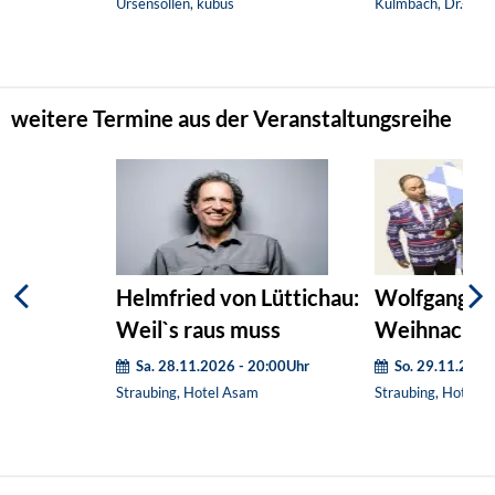
Ursensollen, kubus
Kulmbach, Dr.-Sta
weitere Termine aus der Veranstaltungsreihe
Helmfried von Lüttichau:
Wolfgang Kr
Weil`s raus muss
Weihnachten
Staatskanzle
Sa. 28.11.2026 - 20:00Uhr
So. 29.11.2026
Straubing, Hotel Asam
Straubing, Hotel 