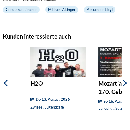
Constanze Lindner
Michael Altinger
Alexander Liegl
Kunden interessierte auch
H2O
Mozartiade.
270. Geburt
Do 13. August 2026
1
So 16. August 
Zwiesel, Jugendcafé
Landshut, Salzstad