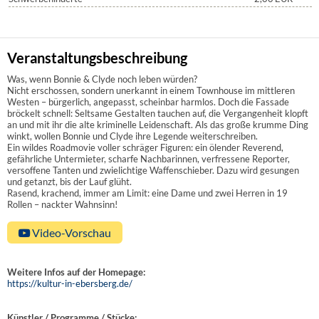
Veranstaltungsbeschreibung
Was, wenn Bonnie & Clyde noch leben würden?
Nicht erschossen, sondern unerkannt in einem Townhouse im mittleren
Westen – bürgerlich, angepasst, scheinbar harmlos. Doch die Fassade
bröckelt schnell: Seltsame Gestalten tauchen auf, die Vergangenheit klopft
an und mit ihr die alte kriminelle Leidenschaft. Als das große krumme Ding
winkt, wollen Bonnie und Clyde ihre Legende weiterschreiben.
Ein wildes Roadmovie voller schräger Figuren: ein ölender Reverend,
gefährliche Untermieter, scharfe Nachbarinnen, verfressene Reporter,
versoffene Tanten und zwielichtige Waffenschieber. Dazu wird gesungen
und getanzt, bis der Lauf glüht.
Rasend, krachend, immer am Limit: eine Dame und zwei Herren in 19
Rollen – nackter Wahnsinn!
Video-Vorschau
Weitere Infos auf der Homepage:
https://kultur-in-ebersberg.de/
Künstler / Programme / Stücke: