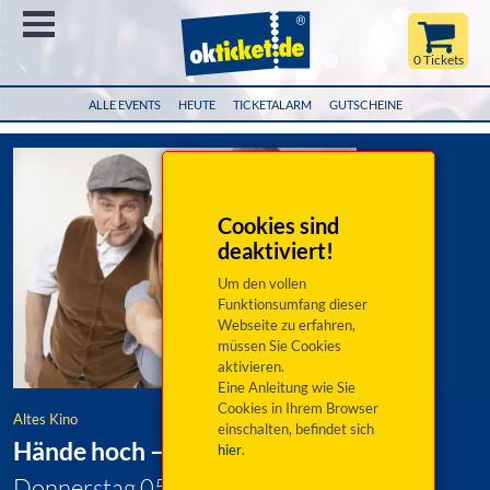
Menü
0 Tickets
ALLE EVENTS
HEUTE
TICKETALARM
GUTSCHEINE
Cookies sind
deaktiviert!
Um den vollen
Funktionsumfang dieser
Webseite zu erfahren,
müssen Sie Cookies
aktivieren.
Eine Anleitung wie Sie
Cookies in Ihrem Browser
Altes Kino
einschalten, befindet sich
Hände hoch – wir leben noch!
hier
.
Donnerstag 05. November 2026